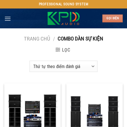
Skip
PROFESSIONAL SOUND SYSTEM
to
content
GỌI ĐIỆN
TRANG CHỦ
/
COMBO DÀN SỰ KIỆN
LỌC