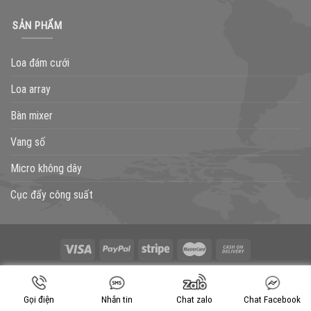
SẢN PHẨM
Loa đám cưới
Loa array
Bàn mixer
Vang số
Micro không dây
Cục đẩy công suất
GIỚI THIỆU
LIÊN HỆ
BLOG
TƯ VẤN
THÔNG BÁO
Copyright 2026 ©
Flatsome Theme
Gọi điện
Nhắn tin
Chat zalo
Chat Facebook