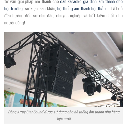
tư vấn giải pháp âm thanh cho
dàn karaoke gia đình
,
âm thanh cho
hội trường
, sự kiện, sân khấu,
hệ thống âm thanh hội thảo
,... Tất cả
đều hướng đến sự chu đáo, chuyên nghiệp và tiết kiệm nhất cho
người dùng!
Dòng Array Star Sound được sử dụng cho hệ thống âm thanh nhà hàng
tiệc cưới