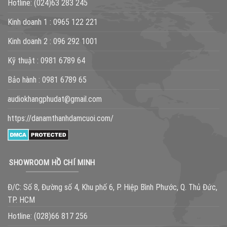
Hotline:
(024)63 283 245
Kinh doanh 1 :
0965 122 221
Kinh doanh 2 :
096 292 1001
Kỹ thuật :
0981 6789 64
Bảo hành :
0981 6789 65
audiokhangphudat@gmail.com
https://danamthanhdamcuoi.com/
SHOWROOM HỒ CHÍ MINH
Đ/C: Số 8, Đường số 4, Khu phố 6, P. Hiệp Bình Phước, Q. Thủ Đức,
TP. HCM
Hotline:
(028)66 817 256