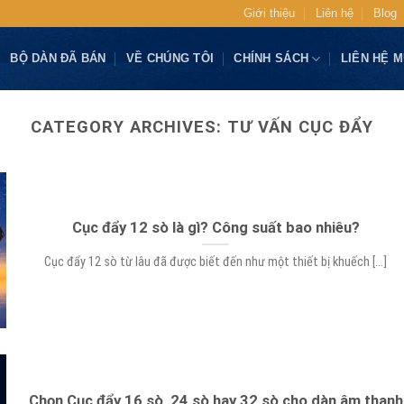
Giới thiệu
Liên hệ
Blog
BỘ DÀN ĐÃ BÁN
VỀ CHÚNG TÔI
CHÍNH SÁCH
LIÊN HỆ 
CATEGORY ARCHIVES:
TƯ VẤN CỤC ĐẨY
Cục đẩy 12 sò là gì? Công suất bao nhiêu?
Cục đẩy 12 sò từ lâu đã được biết đến như một thiết bị khuếch [...]
Chọn Cục đẩy 16 sò, 24 sò hay 32 sò cho dàn âm thanh