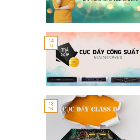
14
Th2
13
Th2