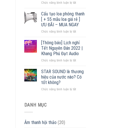
ở
Chức năng bình luận bị tắt
chính
Loa
hãng,
nén
giá
Cấu tạo loa phóng thanh
liền
tốt
[ + 55 mẫu loa giá rẻ ]
ampli
2022
ƯU ĐÃI – MUA NGAY
–
ở
Chức năng bình luận bị tắt
Đại
Cấu
lý
tạo
phân
[Thông báo] Lịch nghỉ
loa
phối
Tết Nguyên Đán 2022 |
phóng
lớn
Khang Phú Đạt Audio
thanh
nhất
ở
Chức năng bình luận bị tắt
[
Miền
[Thông
+
Bắc
báo]
55
STAR SOUND là thương
Lịch
mẫu
hiệu của nước nào? Có
nghỉ
loa
tốt không?
Tết
giá
ở
Chức năng bình luận bị tắt
Nguyên
rẻ
STAR
Đán
]
SOUND
2022
ƯU
là
|
DANH MỤC
ĐÃI
thương
Khang
–
hiệu
Phú
MUA
của
Đạt
NGAY
Âm thanh hội thảo
(20)
nước
Audio
nào?