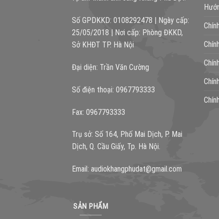
Hướn
Số GPDKKD: 0108292478 | Ngày cấp:
Chín
25/05/2018 | Nơi cấp: Phòng ĐKKD,
Chín
Sở KHĐT TP. Hà Nội
Chín
Đại diện: Trần Văn Cường
Chín
Số điện thoại: 0967793333
Chín
Fax: 0967793333
Trụ sở: Số 164, Phố Mai Dịch, P. Mai
Dịch, Q. Cầu Giấy, Tp. Hà Nội.
Email:
audiokhangphudat@gmail.com
SẢN PHẨM