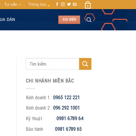
Tư vấn
Thông báo
0
MUA DÀN
GỌI ĐIỆN
CHI NHÁNH MIỀN BẮC
Kinh doanh 1 :
0965 122 221
Kinh doanh 2 :
096 292 1001
Kỹ thuật :
0981 6789 64
Bảo hành :
0981 6789 65