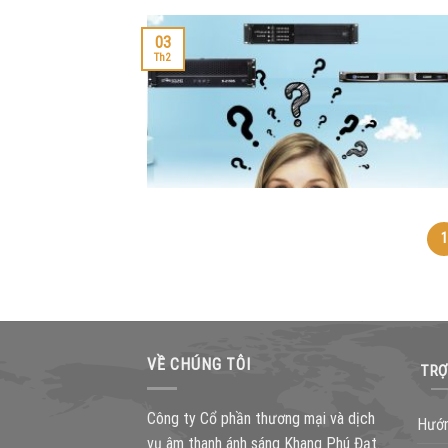
03
Th2
1
VỀ CHÚNG TÔI
TRỢ
Công ty Cổ phần thương mại và dịch
Hướn
vụ âm thanh ánh sáng Khang Phú Đạt.