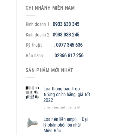
CHI NHÁNH MIỀN NAM
Kinh doanh 1 :
0933 633 345
Kinh doanh 2 :
0933 333 245
Kỹ thuật :
0977 345 636
Bảo hành :
02866 817 256
SẢN PHẨM MỚI NHẤT
Loa thông báo treo
tường chính hãng, giá tốt
2022
ở
Chức năng bình luận bị tắt
Loa
thông
Loa nén liền ampli – Đại
báo
lý phân phối lớn nhất
treo
Miền Bắc
tường