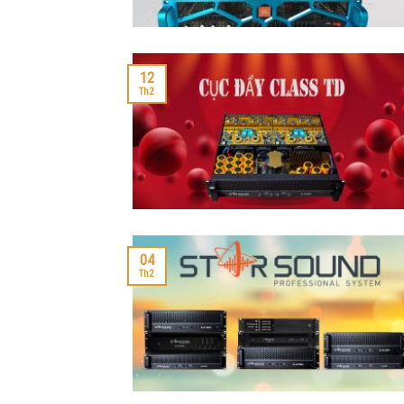
12
Th2
04
Th2