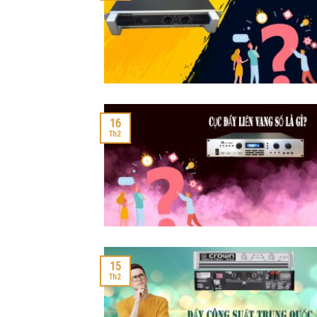
16
Th2
15
Th2