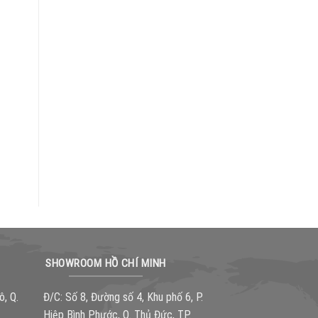
SHOWROOM HỒ CHÍ MINH
ô, Q.
Đ/C: Số 8, Đường số 4, Khu phố 6, P.
Hiệp Bình Phước, Q. Thủ Đức, TP.