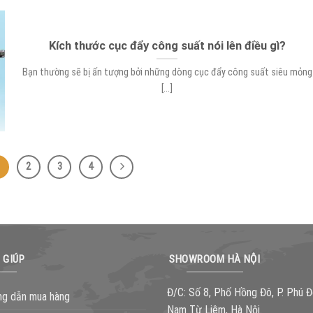
Kích thước cục đẩy công suất nói lên điều gì?
Bạn thường sẽ bị ấn tượng bởi những dòng cục đẩy công suất siêu mỏng
[...]
2
3
4
 GIÚP
SHOWROOM HÀ NỘI
Đ/C: Số 8, Phố Hồng Đô, P. Phú Đ
g dẫn mua hàng
Nam Từ Liêm, Hà Nội.