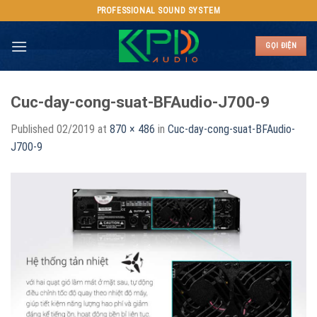
Skip
PROFESSIONAL SOUND SYSTEM
to
content
GỌI ĐIỆN
Cuc-day-cong-suat-BFAudio-J700-9
Published
02/2019
at
870 × 486
in
Cuc-day-cong-suat-BFAudio-
J700-9