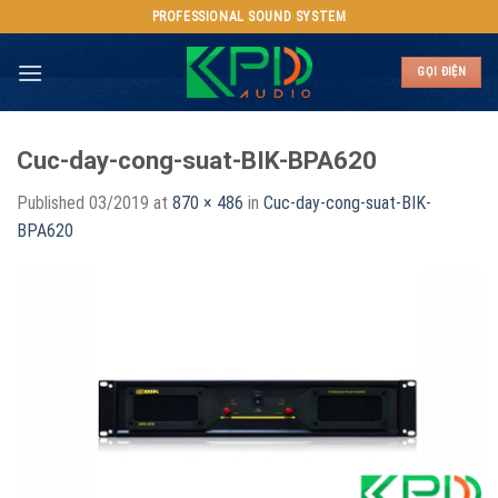
Skip
PROFESSIONAL SOUND SYSTEM
to
content
GỌI ĐIỆN
Cuc-day-cong-suat-BIK-BPA620
Published
03/2019
at
870 × 486
in
Cuc-day-cong-suat-BIK-
BPA620