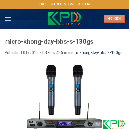
Skip
PROFESSIONAL SOUND SYSTEM
to
content
GỌI ĐIỆN
micro-khong-day-bbs-s-130gs
Published
01/2019
at
870 × 486
in
micro-khong-day-bbs-s-130gs