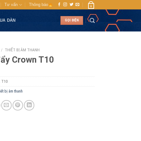
Tư vấn
Thông báo
0
MUA DÀN
GỌI ĐIỆN
/
THIẾT BỊ ÂM THANH
đẩy Crown T10
:
T10
iết bị âm thanh