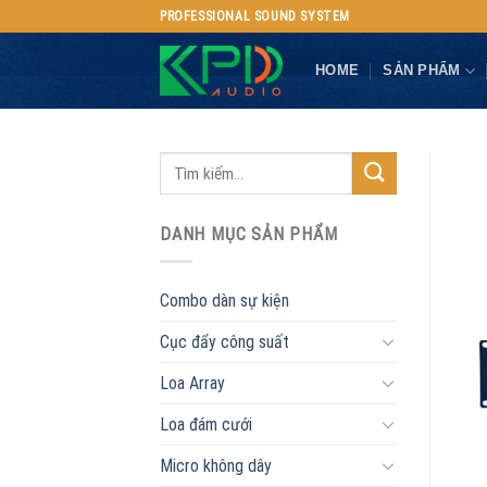
Skip
PROFESSIONAL SOUND SYSTEM
to
content
HOME
SẢN PHẨM
DANH MỤC SẢN PHẨM
Combo dàn sự kiện
Cục đẩy công suất
Loa Array
Loa đám cưới
Micro không dây