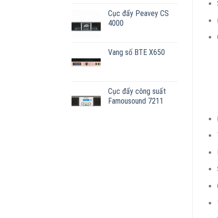
gốc
hiện
Cục đẩy Peavey CS
là:
tại
4000
9.500.000₫.
là:
9.000.000₫.
Vang số BTE X650
Cục đẩy công suất
Famousound 7211