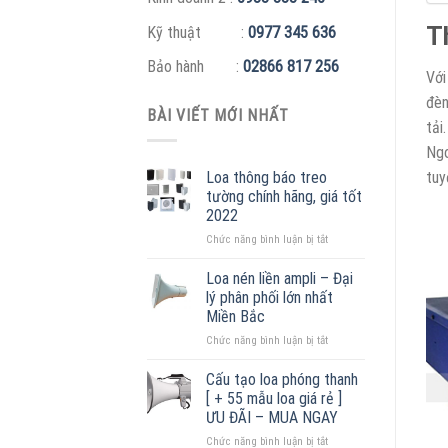
T
Kỹ thuật :
0977 345 636
Bảo hành :
02866 817 256
Với
đèn
BÀI VIẾT MỚI NHẤT
tải
Ngo
Loa thông báo treo
tuy
tường chính hãng, giá tốt
2022
ở
Chức năng bình luận bị tắt
Loa
thông
Loa nén liền ampli – Đại
báo
lý phân phối lớn nhất
treo
Miền Bắc
tường
ở
Chức năng bình luận bị tắt
chính
Loa
hãng,
nén
giá
Cấu tạo loa phóng thanh
liền
tốt
[ + 55 mẫu loa giá rẻ ]
ampli
2022
ƯU ĐÃI – MUA NGAY
–
ở
Chức năng bình luận bị tắt
Đại