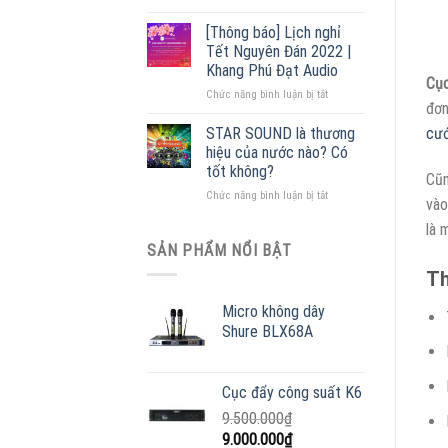
Cấu
lý
tạo
phân
[Thông báo] Lịch nghỉ
loa
phối
Tết Nguyên Đán 2022 |
phóng
lớn
Khang Phú Đạt Audio
thanh
nhất
Cục
ở
Chức năng bình luận bị tắt
[
Miền
đơn
[Thông
+
Bắc
báo]
55
STAR SOUND là thương
cướ
Lịch
mẫu
hiệu của nước nào? Có
nghỉ
loa
tốt không?
Cũn
Tết
giá
ở
Chức năng bình luận bị tắt
Nguyên
rẻ
vào
STAR
Đán
]
là 
SOUND
2022
ƯU
là
|
SẢN PHẨM NỔI BẬT
ĐÃI
thương
Khang
–
Th
hiệu
Phú
MUA
của
Đạt
NGAY
Micro không dây
nước
Audio
Shure BLX68A
nào?
Có
tốt
không?
Cục đẩy công suất K6
9.500.000
₫
Giá
Giá
9.000.000
₫