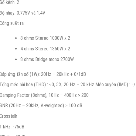
Số kênh: 2
Độ nhạy: 0.775V và 1.4V
Công suất ra:
8 ohms Stereo 1000W x 2
4 ohms Stereo 1350W x 2
8 ohms Bridge mono 2700W
Đáp ứng tần số (1W): 20Hz – 20kHz + 0/1dB
Tổng méo hài hòa (THD) : <0, 5%, 20 Hz – 20 kHz Méo xuyên (IMD) : =/
Damping Factor (8ohms), 10Hz – 400Hz > 200
SNR (20Hz – 20kHz, A-weighted) > 100 dB
Crosstalk
1 kHz: -75dB