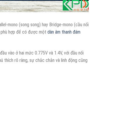
llel-mono (song song) hay Bridge-mono (cầu nối
ối phù hợp để có được một
dàn âm thanh đám
ầu vào ở hai mức 0.775V và 1.4V, với đầu nối
 thích rõ ràng, sự chắc chắn và linh động cũng