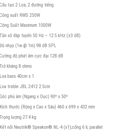
Cấu tạo 2 Loa, 2 đường tiếng
Công suất RMS 250W
Công Suất Maximum 1000W
Tần số đáp tuyến 50 Hz – 12.5 kHz (±3 dB)
Độ nhạy (1w @ 1m) 98 dB SPL
Cường độ phát âm cực đại 128 dB
Trở kháng 8 ohms
Loa bass 40cm x 1
Loa treble JBL 2412 2.5cm
Góc phủ âm (Ngang x Dọc) 90º x 50º
Kích thước (Rộng x Cao x Sâu) 460 x 699 x 432 mm
Trọng lượng 27.4 kg
Kết nối Neutrik® Speakon® NL-4 (x1);cổng 6 li; parallel