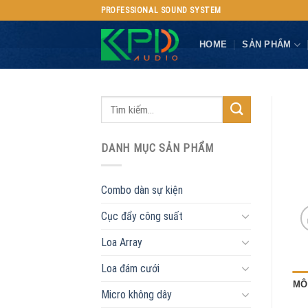
Skip
PROFESSIONAL SOUND SYSTEM
to
content
HOME
SẢN PHẨM
DANH MỤC SẢN PHẨM
Combo dàn sự kiện
Cục đẩy công suất
Loa Array
Loa đám cưới
MÔ
Micro không dây