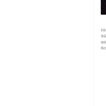
Với
thẩ
quý
đượ