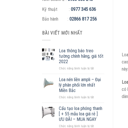
Kỹ thuật :
0977 345 636
Bảo hành :
02866 817 256
BÀI VIẾT MỚI NHẤT
Loa thông báo treo
Loa
tường chính hãng, giá tốt
2022
cao
ở
này
Chức năng bình luận bị tắt
Loa
thông
Loa nén liền ampli – Đại
Loa
báo
lý phân phối lớn nhất
treo
có 
Miền Bắc
tường
dàn
ở
Chức năng bình luận bị tắt
chính
Loa
hãng,
nén
giá
Cấu tạo loa phóng thanh
liền
tốt
[ + 55 mẫu loa giá rẻ ]
ampli
2022
ƯU ĐÃI – MUA NGAY
–
ở
Chức năng bình luận bị tắt
Đại