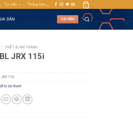
Tư vấn
Thông báo
0
MUA DÀN
GỌI ĐIỆN
/
THIẾT BỊ ÂM THANH
BL JRX 115i
:
JRX 115i
iết bị âm thanh