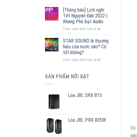
Cấu
lý
tạo
phân
[Thông báo] Lịch nghỉ
loa
phối
Tết Nguyên Đán 2022 |
phóng
lớn
Khang Phú Đạt Audio
thanh
nhất
ở
Chức năng bình luận bị tắt
[
Miền
[Thông
+
Bắc
báo]
55
STAR SOUND là thương
Lịch
mẫu
hiệu của nước nào? Có
nghỉ
loa
tốt không?
Tết
giá
ở
Chức năng bình luận bị tắt
Nguyên
rẻ
STAR
Đán
]
SOUND
2022
ƯU
là
|
SẢN PHẨM NỔI BẬT
ĐÃI
thương
Khang
–
hiệu
Phú
MUA
của
Đạt
NGAY
Loa JBL SRX 815
nước
Audio
nào?
Có
tốt
không?
Loa JBL PRX 835W
Vỏ 
nân