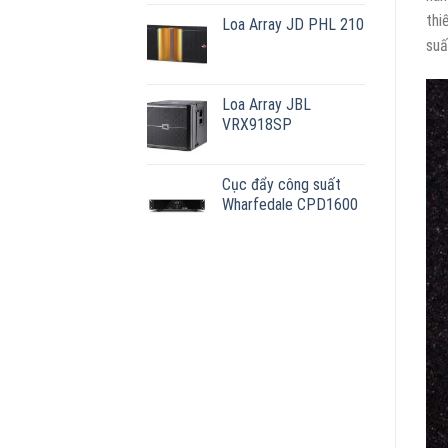
thi
Loa Array JD PHL 210
suấ
Loa Array JBL
VRX918SP
Cục đẩy công suất
Wharfedale CPD1600