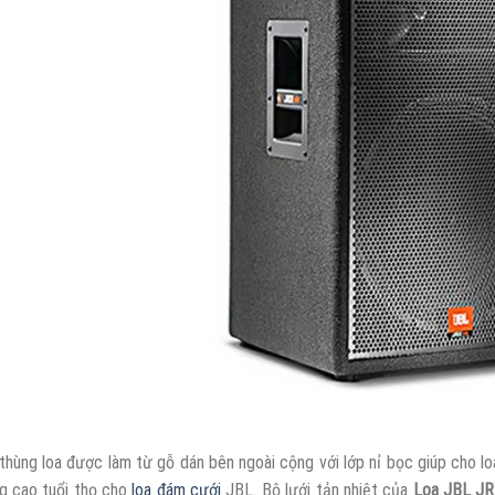
thùng loa được làm từ gỗ dán bên ngoài cộng với lớp nỉ bọc giúp cho 
g cao tuổi thọ cho
loa đám cưới
JBL. Bộ lưới tản nhiệt của
Loa JBL JR