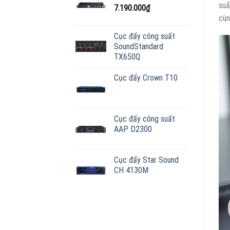
suấ
nào?
7.190.000
₫
Có
cùn
tốt
không?
Cục đẩy công suất
SoundStandard
TX650Q
Cục đẩy Crown T10
Cục đẩy công suất
AAP D2300
Cục đẩy Star Sound
CH 4130M