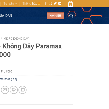
Tư vấn
Thông báo
0
MUA DÀN
GỌI ĐIỆN
/
MICRO KHÔNG DÂY
o Không Dây Paramax
8000
:
Pro 8000
cro không dây