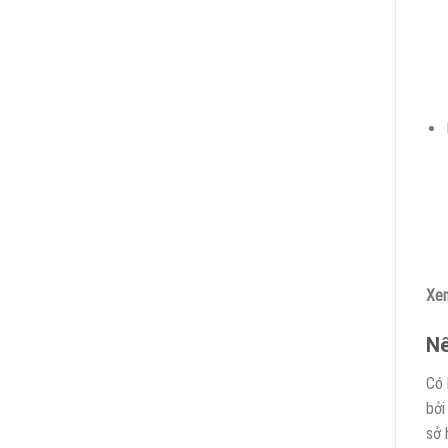
Xem
Nê
Có 
bởi
sở