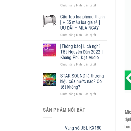
tường
ở
Chức năng bình luận bị tắt
chính
Loa
hãng,
nén
giá
Cấu tạo loa phóng thanh
liền
tốt
[ + 55 mẫu loa giá rẻ ]
ampli
2022
ƯU ĐÃI – MUA NGAY
–
ở
Chức năng bình luận bị tắt
Đại
Cấu
lý
tạo
phân
[Thông báo] Lịch nghỉ
loa
phối
Tết Nguyên Đán 2022 |
phóng
lớn
Khang Phú Đạt Audio
thanh
nhất
ở
Chức năng bình luận bị tắt
[
Miền
[Thông
+
Bắc
báo]
55
STAR SOUND là thương
Lịch
mẫu
hiệu của nước nào? Có
nghỉ
loa
tốt không?
Tết
giá
ở
Chức năng bình luận bị tắt
Nguyên
rẻ
STAR
Đán
]
SOUND
2022
ƯU
là
|
SẢN PHẨM NỔI BẬT
ĐÃI
Mic
thương
Khang
–
địn
hiệu
Phú
MUA
của
Đạt
NGAY
bảo
Vang số JBL KX180
nước
Audio