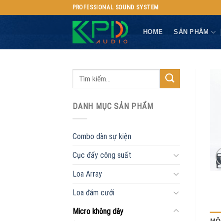
Skip
PROFESSIONAL SOUND SYSTEM
to
content
HOME
SẢN PHẨM
DANH MỤC SẢN PHẨM
Combo dàn sự kiện
Cục đẩy công suất
Loa Array
Loa đám cưới
Micro không dây