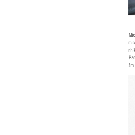
Mic
mic
nhi
Par
âm 