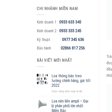
CHI NHÁNH MIỀN NAM
Kinh doanh 1 :
0933 633 345
Kinh doanh 2 :
0933 333 245
Kỹ thuật :
0977 345 636
Bảo hành :
02866 817 256
Trê
BÀI VIẾT MỚI NHẤT
đượ
đầu
nhữ
Loa thông báo treo
tường chính hãng, giá tốt
2022
ở
Chức năng bình luận bị tắt
Loa
thông
Loa nén liền ampli – Đại
báo
lý phân phối lớn nhất
treo
Miền Bắc