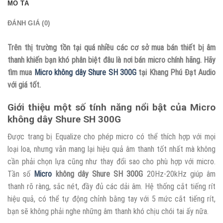
MÔ TẢ
ĐÁNH GIÁ (0)
Trên thị trường tồn tại quá nhiều các cơ sở mua bán thiết bị âm
thanh khiến bạn khó phân biệt đâu là nơi bán micro chính hãng. Hãy
tìm mua
Micro không dây Shure SH 300G
tại Khang Phú Đạt Audio
với giá tốt.
Giới thiệu một số tính năng nổi bật của Micro
không dây Shure SH 300G
Được trang bị Equalize cho phép micro có thể thích hợp với mọi
loại loa, nhưng vẫn mang lại hiệu quả âm thanh tốt nhất mà không
cần phải chọn lựa cũng như thay đổi sao cho phù hợp với micro.
Tần số
Micro
không dây Shure SH 300G
20Hz-20kHz giúp âm
thanh rõ ràng, sắc nét, đầy đủ các dải âm. Hệ thống cắt tiếng rít
hiệu quả, có thể tự động chỉnh bằng tay với 5 mức cắt tiếng rít,
bạn sẽ không phải nghe những âm thanh khó chịu chói tai ấy nữa.