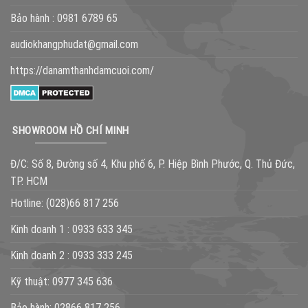
Bảo hành :
0981 6789 65
audiokhangphudat@gmail.com
https://danamthanhdamcuoi.com/
SHOWROOM HỒ CHÍ MINH
Đ/C: Số 8, Đường số 4, Khu phố 6, P. Hiệp Bình Phước, Q. Thủ Đức,
TP. HCM
Hotline:
(028)66 817 256
Kinh doanh 1 :
0933 633 345
Kinh doanh 2 :
0933 333 245
Kỹ thuật:
0977 345 636
Bảo hành:
02866 817 256