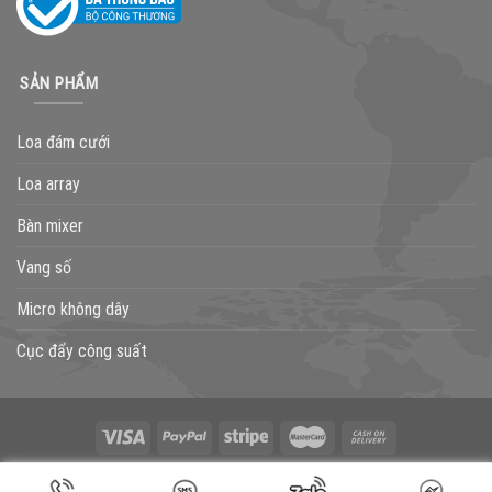
SẢN PHẨM
Loa đám cưới
Loa array
Bàn mixer
Vang số
Micro không dây
Cục đẩy công suất
GIỚI THIỆU
LIÊN HỆ
BLOG
TƯ VẤN
THÔNG BÁO