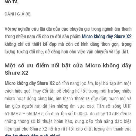
MÔ TẢ
ĐÁNH GIÁ (0)
Với sự nghiên cứu lâu dài của các chuyên gia trong ngành âm thanh
trong nhiều năm đã cho ra đời sản phẩm
Micro không dây Shure X2
không chỉ có thiết kế đẹp mà còn có hình dáng thon gọn, trọng
lượng tương đối nhẹ, dễ dàng hơn cho việc vận chuyển và lắp đặt.
Một số ưu điểm nổi bật của Micro không dây
Shure X2
Micro không dây Shure X2
có tính năng lọc âm, loại bỏ tạp âm một
cách hiệu quả, thay đổi tần số chống hú tốt trong môi trường nhiều
micro hoạt động cùng lúc, âm thanh thoát ra đầy đặn, mạnh mẽ và
ấm giúp người hát dễ lên những âm vực cao. Tần số sóng UHF
610MHz – 660MHz, ổn định tần số 0.005%, độ nhạy 107dB đều là
những thông số kĩ thuật hoàn hảo, cung cấp tính năng đặc biệt
hiệu quả cho Shure X2 hỗ trợ rất tốt cho chất lượng âm thanh của