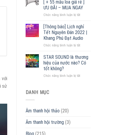
[ + 55 mẫu loa giá rẻ ]
ampli
2022
ƯU ĐÃI – MUA NGAY
–
ở
Chức năng bình luận bị tắt
Đại
Cấu
lý
tạo
phân
[Thông báo] Lịch nghỉ
loa
phối
Tết Nguyên Đán 2022 |
phóng
lớn
Khang Phú Đạt Audio
thanh
nhất
ở
Chức năng bình luận bị tắt
[
Miền
[Thông
+
Bắc
báo]
55
STAR SOUND là thương
Lịch
mẫu
hiệu của nước nào? Có
nghỉ
loa
tốt không?
Tết
giá
ở
Chức năng bình luận bị tắt
Nguyên
rẻ
 với
STAR
Đán
]
i sử
SOUND
2022
ƯU
là
|
DANH MỤC
ĐÃI
thương
Khang
–
hiệu
Phú
MUA
của
Đạt
NGAY
Âm thanh hội thảo
(20)
nước
Audio
nào?
Âm thanh hội trường
(3)
Có
tốt
không?
Blog
(215)