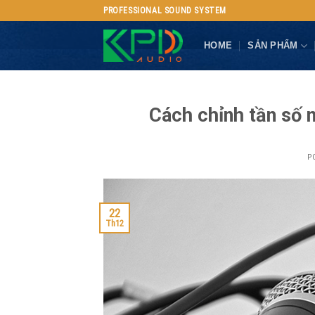
Skip
PROFESSIONAL SOUND SYSTEM
to
content
HOME
SẢN PHẨM
Cách chỉnh tần số 
P
22
Th12