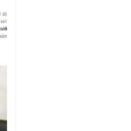
ế độ
 set
cưới
giảm