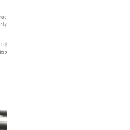
thực
 này
 thể
icro