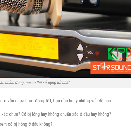
ăn chỉnh đúng mới có thể sử dụng tốt nhất
icro vẫn chưa hoạt động tốt, bạn cần lưu ý những vấn đề sau:
ính xác chưa? Có bị lỏng hay không chuẩn xác ở đâu hay không?
… xem có bị hỏng ở đâu không?