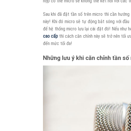
hợp có thể micro sẽ không thể kết nối với các t
Sau khi đã đặt tần số trên micro thì cần hướng
này! Khi đó micro sẽ tự động bắt sóng với đầu
để hệ thống micro lưu lại cài đặt đó! Nếu như 
cao cấp
thì cách căn chỉnh này sẽ trở nên tối ư
đến mức tối đa!
Những lưu ý khi căn chỉnh tần s