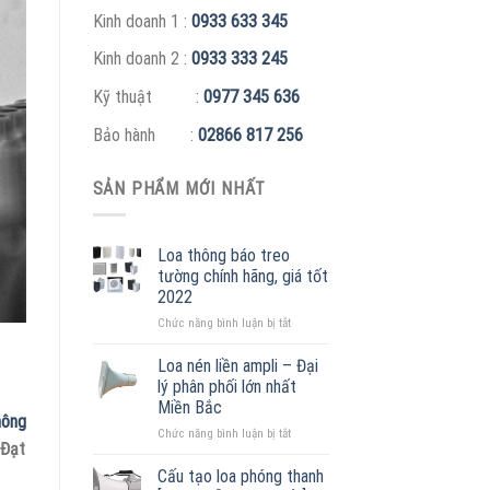
Kinh doanh 1 :
0933 633 345
Kinh doanh 2 :
0933 333 245
Kỹ thuật :
0977 345 636
Bảo hành :
02866 817 256
SẢN PHẨM MỚI NHẤT
Loa thông báo treo
tường chính hãng, giá tốt
2022
ở
Chức năng bình luận bị tắt
Loa
thông
Loa nén liền ampli – Đại
báo
lý phân phối lớn nhất
treo
Miền Bắc
tường
hông
ở
Chức năng bình luận bị tắt
chính
 Đạt
Loa
hãng,
nén
giá
Cấu tạo loa phóng thanh
liền
tốt