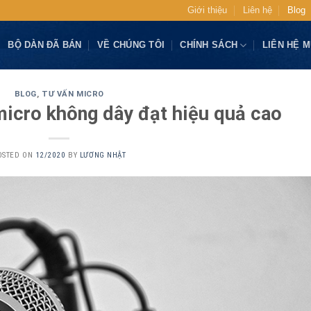
Giới thiệu
Liên hệ
Blog
BỘ DÀN ĐÃ BÁN
VỀ CHÚNG TÔI
CHÍNH SÁCH
LIÊN HỆ 
BLOG
,
TƯ VẤN MICRO
micro không dây đạt hiệu quả cao
OSTED ON
12/2020
BY
LƯƠNG NHẬT