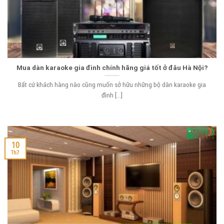
Mua dàn karaoke gia đình chính hãng giá tốt ở đâu Hà Nội?
Bất cứ khách hàng nào cũng muốn sở hữu những bộ dàn karaoke gia
đình [...]
10
Th7