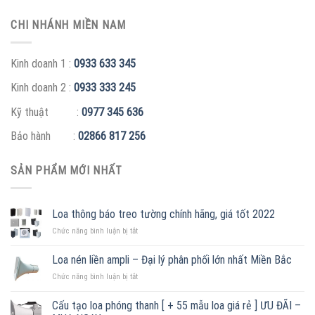
CHI NHÁNH MIỀN NAM
Kinh doanh 1 :
0933 633 345
Kinh doanh 2 :
0933 333 245
Kỹ thuật :
0977 345 636
Bảo hành :
02866 817 256
SẢN PHẨM MỚI NHẤT
Loa thông báo treo tường chính hãng, giá tốt 2022
ở
Chức năng bình luận bị tắt
Loa
thông
Loa nén liền ampli – Đại lý phân phối lớn nhất Miền Bắc
báo
ở
Chức năng bình luận bị tắt
treo
Loa
tường
nén
chính
Cấu tạo loa phóng thanh [ + 55 mẫu loa giá rẻ ] ƯU ĐÃI –
liền
hãng,