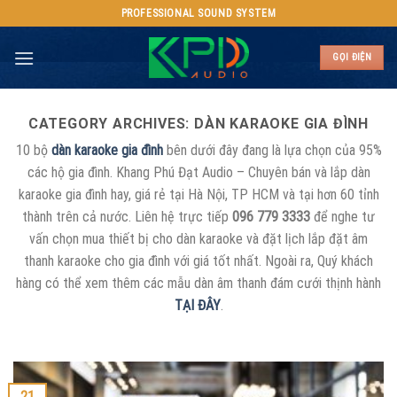
Skip
PROFESSIONAL SOUND SYSTEM
to
content
GỌI ĐIỆN
CATEGORY ARCHIVES:
DÀN KARAOKE GIA ĐÌNH
10 bộ
dàn karaoke gia đình
bên dưới đây đang là lựa chọn của 95%
các hộ gia đình. Khang Phú Đạt Audio – Chuyên bán và lắp dàn
karaoke gia đình hay, giá rẻ tại Hà Nội, TP HCM và tại hơn 60 tỉnh
thành trên cả nước. Liên hệ trực tiếp
096 779 3333
để nghe tư
vấn chọn mua thiết bị cho dàn karaoke và đặt lịch lắp đặt âm
thanh karaoke cho gia đình với giá tốt nhất. Ngoài ra, Quý khách
hàng có thể xem thêm các mẫu dàn âm thanh đám cưới thịnh hành
TẠI ĐÂY
.
21