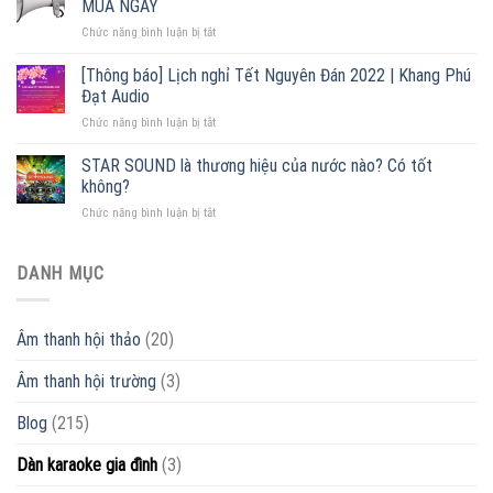
MUA NGAY
ampli
giá
ở
Chức năng bình luận bị tắt
–
tốt
Cấu
Đại
2022
tạo
lý
[Thông báo] Lịch nghỉ Tết Nguyên Đán 2022 | Khang Phú
loa
phân
Đạt Audio
phóng
phối
ở
Chức năng bình luận bị tắt
thanh
lớn
[Thông
[
nhất
báo]
STAR SOUND là thương hiệu của nước nào? Có tốt
+
Miền
Lịch
55
Bắc
không?
nghỉ
mẫu
ở
Chức năng bình luận bị tắt
Tết
loa
STAR
Nguyên
giá
SOUND
Đán
rẻ
là
DANH MỤC
2022
]
thương
|
ƯU
hiệu
Khang
ĐÃI
của
Phú
–
Âm thanh hội thảo
(20)
nước
Đạt
MUA
nào?
Audio
NGAY
Âm thanh hội trường
(3)
Có
tốt
không?
Blog
(215)
Dàn karaoke gia đình
(3)