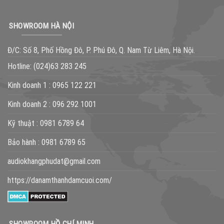
SHOWROOM HÀ NỘI
Đ/C: Số 8, Phố Hồng Đô, P. Phú Đô, Q. Nam Từ Liêm, Hà Nội.
Hotline:
(024)63 283 245
Kinh doanh 1 :
0965 122 221
Kinh doanh 2 :
096 292 1001
Kỹ thuật :
0981 6789 64
Bảo hành :
0981 6789 65
audiokhangphudat@gmail.com
https://danamthanhdamcuoi.com/
SHOWROOM HỒ CHÍ MINH