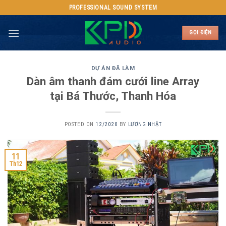
Skip
PROFESSIONAL SOUND SYSTEM
to
content
GỌI ĐIỆN
DỰ ÁN ĐÃ LÀM
Dàn âm thanh đám cưới line Array
tại Bá Thước, Thanh Hóa
POSTED ON
12/2020
BY
LƯƠNG NHẬT
11
Th12