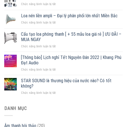
ở
Chức năng bình luận bị tắt
Loa
thông
Loa nén liền ampli – Đại lý phân phối lớn nhất Miền Bắc
báo
ở
Chức năng bình luận bị tắt
treo
Loa
tường
nén
chính
Cấu tạo loa phóng thanh [ + 55 mẫu loa giá rẻ ] ƯU ĐÃI –
liền
hãng,
MUA NGAY
ampli
giá
ở
Chức năng bình luận bị tắt
–
tốt
Cấu
Đại
2022
tạo
lý
[Thông báo] Lịch nghỉ Tết Nguyên Đán 2022 | Khang Phú
loa
phân
Đạt Audio
phóng
phối
ở
Chức năng bình luận bị tắt
thanh
lớn
[Thông
[
nhất
báo]
STAR SOUND là thương hiệu của nước nào? Có tốt
+
Miền
Lịch
55
Bắc
không?
nghỉ
mẫu
ở
Chức năng bình luận bị tắt
Tết
loa
STAR
Nguyên
giá
SOUND
Đán
rẻ
là
DANH MỤC
2022
]
thương
|
ƯU
hiệu
Khang
ĐÃI
của
Phú
–
Âm thanh hội thảo
(20)
nước