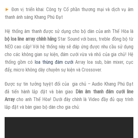
►
Đơn vị triển khai: Công ty Cổ phần thương mại và dịch vụ âm
thanh ánh sáng Khang Phú Đạt
Hệ thống âm thanh được sử dụng cho bộ dàn của anh Thế Hòa là
bộ loa line array chính hãng
Star Sound với bass, treble đồng bộ từ
NEO cao cấp! Với hệ thống này sẽ đáp ứng được nhu cầu sử dụng
cho các không gian sự kiện, đám cưới vừa và nhỏ của gia chủ! Hệ
thống gồm có
loa thùng đám cưới
Array loa sub, bàn mixer, cục
đẩy, micro không dây chuyên sự kiện và Crossover.
Được sự tin tưởng tuyệt đối của gia chủ – Audio Khang Phú Đạt
đã tiến hành lắp đặt và bàn giao
Dàn âm thanh đám cưới line
Array
cho anh Thế Hòa! Dưới đây chính là Video đầy đủ quy trình
lắp đặt và bàn giao bộ dàn cho gia chủ: