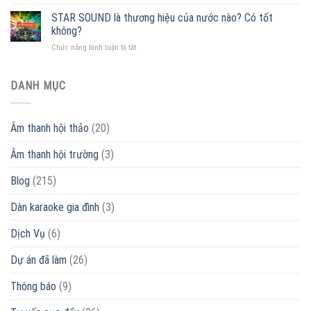
[Thông
[
nhất
báo]
STAR SOUND là thương hiệu của nước nào? Có tốt
+
Miền
Lịch
55
Bắc
không?
nghỉ
mẫu
ở
Chức năng bình luận bị tắt
Tết
loa
STAR
Nguyên
giá
SOUND
Đán
rẻ
là
DANH MỤC
2022
]
thương
|
ƯU
hiệu
Khang
ĐÃI
của
Phú
–
Âm thanh hội thảo
(20)
nước
Đạt
MUA
nào?
Audio
NGAY
Âm thanh hội trường
(3)
Có
tốt
không?
Blog
(215)
Dàn karaoke gia đình
(3)
Dịch Vụ
(6)
Dự án đã làm
(26)
Thông báo
(9)