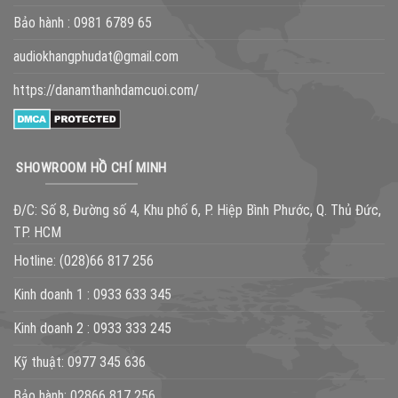
Bảo hành :
0981 6789 65
audiokhangphudat@gmail.com
https://danamthanhdamcuoi.com/
SHOWROOM HỒ CHÍ MINH
Đ/C: Số 8, Đường số 4, Khu phố 6, P. Hiệp Bình Phước, Q. Thủ Đức,
TP. HCM
Hotline:
(028)66 817 256
Kinh doanh 1 :
0933 633 345
Kinh doanh 2 :
0933 333 245
Kỹ thuật:
0977 345 636
Bảo hành:
02866 817 256