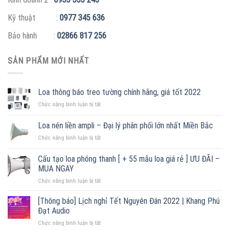
Kỹ thuật :
0977 345 636
Bảo hành :
02866 817 256
SẢN PHẨM MỚI NHẤT
Loa thông báo treo tường chính hãng, giá tốt 2022
ở
Chức năng bình luận bị tắt
Loa
thông
Loa nén liền ampli – Đại lý phân phối lớn nhất Miền Bắc
báo
ở
Chức năng bình luận bị tắt
treo
Loa
tường
nén
chính
Cấu tạo loa phóng thanh [ + 55 mẫu loa giá rẻ ] ƯU ĐÃI –
liền
hãng,
MUA NGAY
ampli
giá
ở
Chức năng bình luận bị tắt
–
tốt
Cấu
Đại
2022
tạo
lý
[Thông báo] Lịch nghỉ Tết Nguyên Đán 2022 | Khang Phú
loa
phân
Đạt Audio
phóng
phối
ở
Chức năng bình luận bị tắt
thanh
lớn