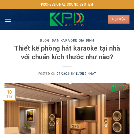
Skip
PROFESSIONAL SOUND SYSTEM
to
content
GỌI ĐIỆN
BLOG
,
DÀN KARAOKE GIA ĐÌNH
Thiết kế phòng hát karaoke tại nhà
với chuẩn kích thước như nào?
POSTED ON
07/2020
BY
LƯƠNG NHẬT
10
Th7