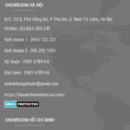
SHOWROOM HÀ NỘI
Đ/C: Số 8, Phố Hồng Đô, P. Phú Đô, Q. Nam Từ Liêm, Hà Nội.
Hotline:
(024)63 283 245
Kinh doanh 1 :
0965 122 221
Kinh doanh 2 :
096 292 1001
Kỹ thuật :
0981 6789 64
Bảo hành :
0981 6789 65
audiokhangphudat@gmail.com
https://danamthanhdamcuoi.com/
SHOWROOM HỒ CHÍ MINH