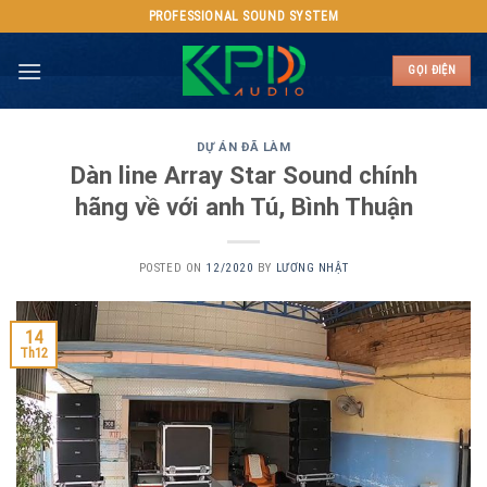
Skip
PROFESSIONAL SOUND SYSTEM
to
content
GỌI ĐIỆN
DỰ ÁN ĐÃ LÀM
Dàn line Array Star Sound chính
hãng về với anh Tú, Bình Thuận
POSTED ON
12/2020
BY
LƯƠNG NHẬT
14
Th12