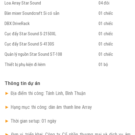
Loa Array Star Sound
04 đôi
Bàn mixer Soundcraft Si có sẵn
01 chiếc
DBX DriveRack
01 chiếc
Cục đẩy Star Sound S-2150XL
01 chiếc
Cục đẩy Star Sound S-4130S
01 chiếc
Quản lý nguồn Star Sound ST-108
01 chiếc
Thiết bị phụ kiện đi kèm
01 bộ
Thông tin dự án
►
Địa điểm thi công: Tánh Linh, Bình Thuận
►
Hạng mục thi công: dàn âm thanh line Array
►
Thời gian setup: 01 ngày
►
Đơn vị triển khai: Công ty Cổ phần thương mại và dịch vụ âm