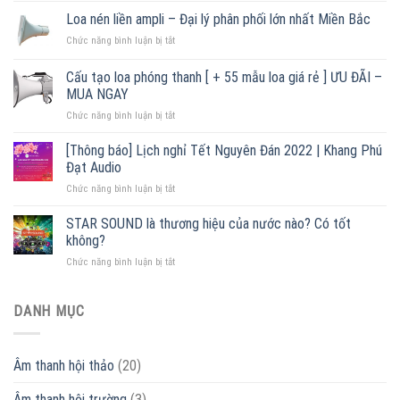
thông
Loa nén liền ampli – Đại lý phân phối lớn nhất Miền Bắc
báo
ở
Chức năng bình luận bị tắt
treo
Loa
tường
nén
chính
Cấu tạo loa phóng thanh [ + 55 mẫu loa giá rẻ ] ƯU ĐÃI –
liền
hãng,
MUA NGAY
ampli
giá
ở
Chức năng bình luận bị tắt
–
tốt
Cấu
Đại
2022
tạo
lý
[Thông báo] Lịch nghỉ Tết Nguyên Đán 2022 | Khang Phú
loa
phân
Đạt Audio
phóng
phối
ở
Chức năng bình luận bị tắt
thanh
lớn
[Thông
[
nhất
báo]
STAR SOUND là thương hiệu của nước nào? Có tốt
+
Miền
Lịch
55
Bắc
không?
nghỉ
mẫu
ở
Chức năng bình luận bị tắt
Tết
loa
STAR
Nguyên
giá
SOUND
Đán
rẻ
là
DANH MỤC
2022
]
thương
|
ƯU
hiệu
Khang
ĐÃI
của
Phú
–
Âm thanh hội thảo
(20)
nước
Đạt
MUA
nào?
Audio
NGAY
Âm thanh hội trường
(3)
Có