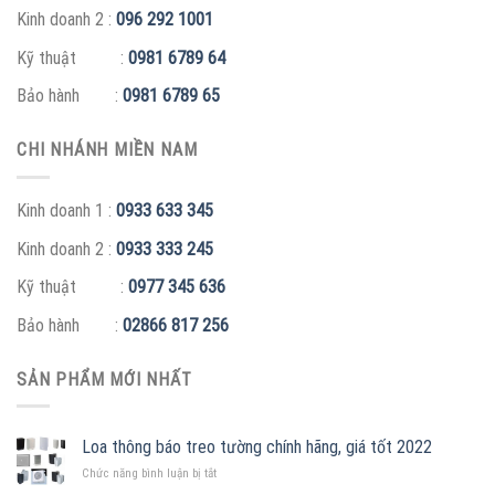
Kinh doanh 2 :
096 292 1001
Kỹ thuật :
0981 6789 64
Bảo hành :
0981 6789 65
CHI NHÁNH MIỀN NAM
Kinh doanh 1 :
0933 633 345
Kinh doanh 2 :
0933 333 245
Kỹ thuật :
0977 345 636
Bảo hành :
02866 817 256
SẢN PHẨM MỚI NHẤT
Loa thông báo treo tường chính hãng, giá tốt 2022
ở
Chức năng bình luận bị tắt
Loa