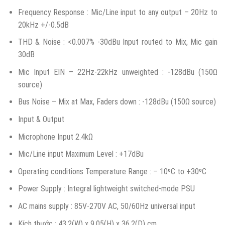
Frequency Response : Mic/Line input to any output – 20Hz to
20kHz +/-0.5dB
THD & Noise : <0.007% -30dBu Input routed to Mix, Mic gain
30dB
Mic Input EIN – 22Hz-22kHz unweighted : -128dBu (150Ω
source)
Bus Noise – Mix at Max, Faders down : -128dBu (150Ω source)
Input & Output
Microphone Input 2.4kΩ
Mic/Line input Maximum Level : +17dBu
Operating conditions Temperature Range : – 10ºC to +30ºC
Power Supply : Integral lightweight switched-mode PSU
AC mains supply : 85V-270V AC, 50/60Hz universal input
Kích thước : 43.2(W) x 9.05(H) x 36.2(D) cm