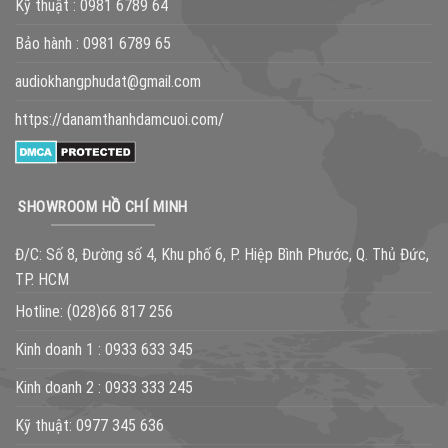
Kỹ thuật :
0981 6789 64
Bảo hành :
0981 6789 65
audiokhangphudat@gmail.com
https://danamthanhdamcuoi.com/
SHOWROOM HỒ CHÍ MINH
Đ/C: Số 8, Đường số 4, Khu phố 6, P. Hiệp Bình Phước, Q. Thủ Đức,
TP. HCM
Hotline:
(028)66 817 256
Kinh doanh 1 :
0933 633 345
Kinh doanh 2 :
0933 333 245
Kỹ thuật:
0977 345 636