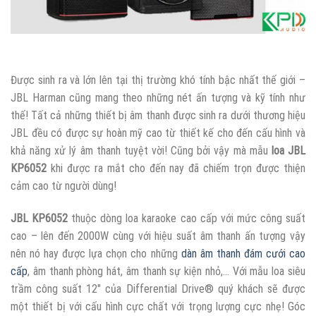
Được sinh ra và lớn lên tại thị trường khó tính bậc nhất thế giới –
JBL Harman cũng mang theo những nét ấn tượng và kỹ tính như
thế! Tất cả những thiết bị âm thanh được sinh ra dưới thương hiệu
JBL đều có được sự hoàn mỹ cao từ thiết kế cho đến cấu hình và
khả năng xử lý âm thanh tuyệt vời! Cũng bởi vậy mà mẫu
loa JBL
KP6052
khi được ra mắt cho đến nay đã chiếm trọn được thiện
cảm cao từ người dùng!
JBL KP6052
thuộc dòng loa karaoke cao cấp với mức công suất
cao – lên đến 2000W cùng với hiệu suất âm thanh ấn tượng vậy
nên nó hay được lựa chọn cho những
dàn âm thanh đám cưới cao
cấp
, âm thanh phòng hát, âm thanh sự kiện nhỏ,… Với mẫu loa siêu
trầm công suất 12″ của Differential Drive® quý khách sẽ được
một thiết bị với cấu hình cực chất với trọng lượng cực nhẹ! Góc