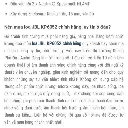
Đầu vào nối 2 x Neutrik® Speakon® NL4MP
Xây dựng Enclosure Khung trần, 15 mm, ván ép
Nên mua loa JBL KP6052 chính hãng, uy tín ở đâu?
Để tránh tình trạng mua phải hàng giả, hàng nhái hàng kém chất
lượng của mẫu
loa JBL KP6052 chính hãng
quý khách hãy chọn địa
chỉ bán hàng uy tín, chất lượng. Hiện nay trên thị trường Khang
Phú Đạt Audio đang là một trong số ít địa chỉ có trên 10 năm kinh
doanh thiết bị âm thanh ánh sáng chính hãng cùng với dội ngũ kỹ
thuật viên chuyên nghiệp, giàu kinh nghiệm sẽ mang đến cho quý
khách những sự tư vấn nhiệt tình nhất! Không chỉ cung cấp hệ
thống sản phẩm chất lượng: micro không dây, loa nhạc sống, loa
đám cưới, mixer, cục đẩy công suất,… mà chúng tôi còn cung cấp
hệ thống giải pháp âm thanh đỉnh cao cho dàn âm thanh đám cưới,
nhạc sống đám cưới, âm thanh hội trường, âm thanh hội thảo, âm
thanh sự kiện,… Liên hệ với chúng tôi qua số hotline để được tư
vấn và mua hàng nhanh nhất nhé!