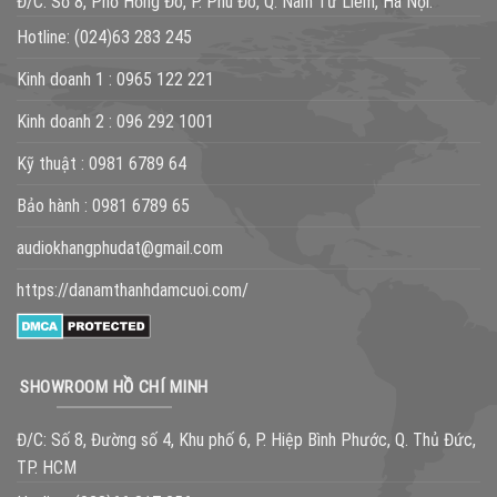
Đ/C: Số 8, Phố Hồng Đô, P. Phú Đô, Q. Nam Từ Liêm, Hà Nội.
Hotline:
(024)63 283 245
Kinh doanh 1 :
0965 122 221
Kinh doanh 2 :
096 292 1001
Kỹ thuật :
0981 6789 64
Bảo hành :
0981 6789 65
audiokhangphudat@gmail.com
https://danamthanhdamcuoi.com/
SHOWROOM HỒ CHÍ MINH
Đ/C: Số 8, Đường số 4, Khu phố 6, P. Hiệp Bình Phước, Q. Thủ Đức,
TP. HCM