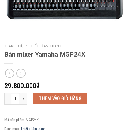
TRANG CHỦ
/
THIẾT BỊ ÂM THANH
Bàn mixer Yamaha MGP24X
29.800.000
₫
Bàn mixer Yamaha MGP24X số lượng
THÊM VÀO GIỎ HÀNG
Mã sản phẩm:
MGP24X
Danh mục:
Thiết bị âm thanh