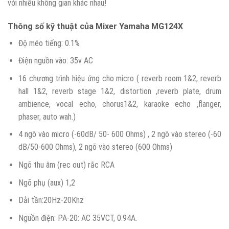
với nhiều không gian khác nhau!
Thông số kỹ thuật của Mixer Yamaha MG124X
Độ méo tiếng: 0.1%
Điện nguồn vào: 35v AC
16 chương trình hiệu ứng cho micro ( reverb room 1&2, reverb
hall 1&2, reverb stage 1&2, distortion ,reverb plate, drum
ambience, vocal echo, chorus1&2, karaoke echo ,flanger,
phaser, auto wah.)
4 ngõ vào micro (-60dB/ 50- 600 Ohms) , 2 ngõ vào stereo (-60
dB/50-600 Ohms), 2 ngõ vào stereo (600 Ohms)
Ngõ thu âm (rec out) rắc RCA
Ngõ phụ (aux) 1,2
Dải tần:20Hz-20Khz
Nguồn điện: PA-20: AC 35VCT, 0.94A.