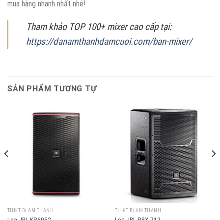
mua hàng nhanh nhất nhé!
Tham khảo TOP 100+ mixer cao cấp tại:
https://danamthanhdamcuoi.com/ban-mixer/
SẢN PHẨM TƯƠNG TỰ
THIẾT BỊ ÂM THANH
THIẾT BỊ ÂM THANH
Loa JBL KP6052
Loa JBL PRX 712