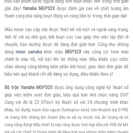
mẫu sản phẩm được người dùng đón nhận nhiệt tình trong thời gian
gần đây!
Yamaha MGP32X
được đánh giá cao về chất lượng âm
thanh cùng khả năng hoạt động vô cùng bền bỉ trong thời gian dài!
Mẫu mixer cao cấp này được thiết kế với một vẻ ngoài sang trọng,
tinh tế với sự nhỏ gọn, linh hoạt cực cao giúp cho việc lắp đặt di
chuyển, bảo dưỡng được dễ dàng đơn giản hơn. Cũng như những
dòng
mixer yamaha
khác mẫu
MGP32X
này cũng có tone màu
chính là màu tối, nổi bật lên hệ thống núm điều khiển cực chắc
chắn nhưng cũng không kém phần linh hoạt, giao diện đơn giản dễ
hiểu nên quý khách rất dễ dàng sử dụng, điều khiển theo ý!
Bộ trộn Yamaha MGP32X
được ứng dụng công nghệ kỹ thuật số
giúp việc kiểm soát đơn giản, hiệu quả hơn nhờ chức năng DSP.
Cùng với đó là 22 Effect kỹ thuật số với 24 chương trình khác
nhau, sử dụng
mạch đảo ngược Darlington và bộ tiền khuếch đại D-PRE
sẽ mang đến những âm thanh đầu ra với sự mượt mà, ấn tượng và vô
cùng sống động! Mẫu thiết bị này cũng được tích hợp đầu nối USB để kết
nối với các thiết bị thông minh dễ dàng hơn qua những phần mềm chuyên