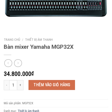
TRANG CHỦ
/
THIẾT BỊ ÂM THANH
Bàn mixer Yamaha MGP32X
34.800.000
₫
Bàn mixer Yamaha MGP32X số lượng
THÊM VÀO GIỎ HÀNG
Mã sản phẩm:
MGP32X
Danh mục:
Thiết bị âm thanh