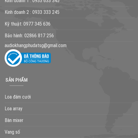
Kinh doanh 1 :
0933 633 345
Kinh doanh 2 :
0933 333 245
Kỹ thuật:
0977 345 636
Bảo hành:
02866 817 256
audiokhangphudatsg@gmail.com
SẢN PHẨM
Loa đám cưới
Loa array
Bàn mixer
Vang số