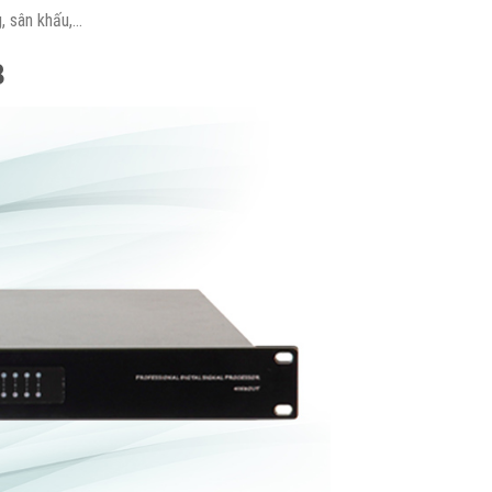
g, sân khấu,…
8