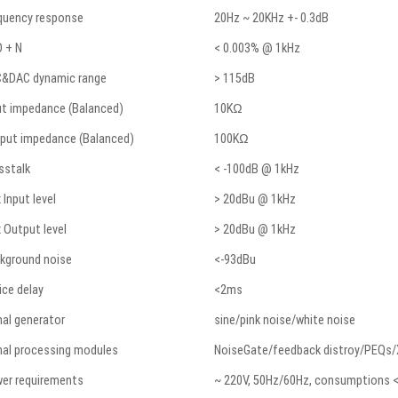
quency response
20Hz ~ 20KHz +- 0.3dB
 + N
< 0.003% @ 1kHz
&DAC dynamic range
> 115dB
ut impedance (Balanced)
10KΩ
put impedance (Balanced)
100KΩ
sstalk
< -100dB @ 1kHz
 Input level
> 20dBu @ 1kHz
 Output level
> 20dBu @ 1kHz
kground noise
<-93dBu
ice delay
<2ms
nal generator
sine/pink noise/white noise
nal processing modules
NoiseGate/feedback distroy/PEQs/
er requirements
~ 220V, 50Hz/60Hz, consumptions 