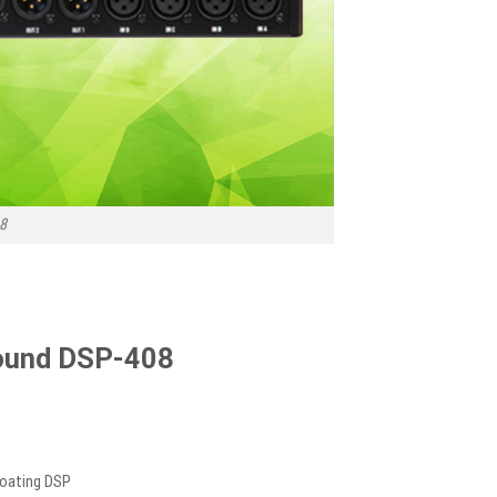
8
Sound DSP-408
loating DSP