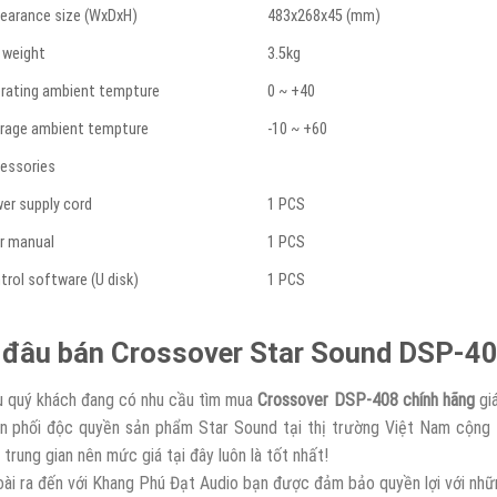
earance size (WxDxH)
483x268x45 (mm)
 weight
3.5kg
rating ambient tempture
0 ~ +40
rage ambient tempture
-10 ~ +60
essories
er supply cord
1 PCS
r manual
1 PCS
trol software (U disk)
1 PCS
 đâu bán Crossover Star Sound DSP-408
 quý khách đang có nhu cầu tìm mua
Crossover DSP-408 chính hãng
giá
n phối độc quyền sản phẩm Star Sound tại thị trường Việt Nam cộng
 trung gian nên mức giá tại đây luôn là tốt nhất!
ài ra đến với Khang Phú Đạt Audio bạn được đảm bảo quyền lợi với nhữ