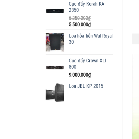
không?
Cục đẩy Korah KA-
2350
6.250.000
₫
Giá
Giá
5.500.000
₫
gốc
hiện
Loa hỏa tiễn Wal Royal
là:
tại
30
6.250.000₫.
là:
5.500.000₫.
Cục đẩy Crown XLI
800
9.000.000
₫
Loa JBL KP 2015