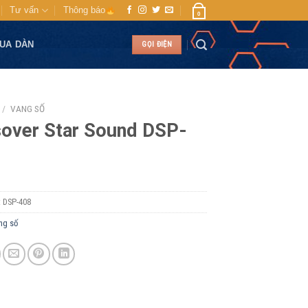
Tư vấn
Thông báo
0
MUA DÀN
GỌI ĐIỆN
/
VANG SỐ
over Star Sound DSP-
:
DSP-408
ng số