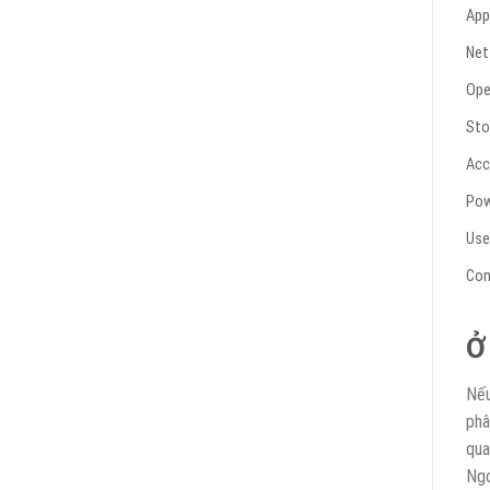
App
Net
Ope
Sto
Acc
Pow
Use
Con
Ở
Nếu
phâ
qua
Ngo