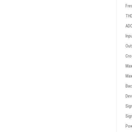
Fre
THD
ADC
Inp
Out
Cro
Max
Max
Bac
Dev
Sig
Sig
Pow