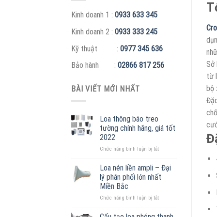
T
Kinh doanh 1 :
0933 633 345
Cro
Kinh doanh 2 :
0933 333 245
dụn
Kỹ thuật :
0977 345 636
nhữ
Sở 
Bảo hành :
02866 817 256
từ 
bộ 
BÀI VIẾT MỚI NHẤT
Đặc
chố
Loa thông báo treo
cướ
tường chính hãng, giá tốt
Đ
2022
ở
Chức năng bình luận bị tắt
Loa
thông
Loa nén liền ampli – Đại
báo
lý phân phối lớn nhất
treo
Miền Bắc
tường
ở
Chức năng bình luận bị tắt
chính
Loa
hãng,
nén
giá
Cấu tạo loa phóng thanh