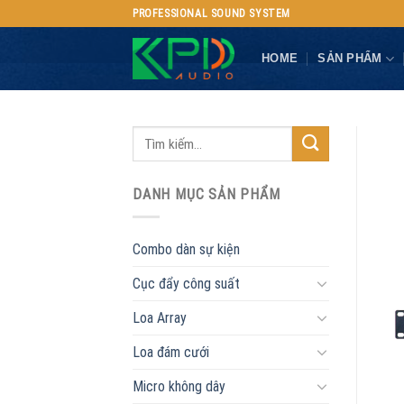
Skip
PROFESSIONAL SOUND SYSTEM
to
content
HOME
SẢN PHẨM
DANH MỤC SẢN PHẨM
Combo dàn sự kiện
Cục đẩy công suất
Loa Array
Loa đám cưới
Micro không dây