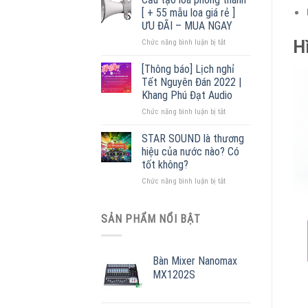
liền
tốt
[ + 55 mẫu loa giá rẻ ]
ampli
2022
ƯU ĐÃI – MUA NGAY
–
H
ở
Chức năng bình luận bị tắt
Đại
Cấu
lý
tạo
phân
[Thông báo] Lịch nghỉ
loa
phối
Tết Nguyên Đán 2022 |
phóng
lớn
Khang Phú Đạt Audio
thanh
nhất
ở
Chức năng bình luận bị tắt
[
Miền
[Thông
+
Bắc
báo]
55
STAR SOUND là thương
Lịch
mẫu
hiệu của nước nào? Có
nghỉ
loa
tốt không?
Tết
giá
ở
Chức năng bình luận bị tắt
Nguyên
rẻ
STAR
Đán
]
SOUND
2022
ƯU
là
|
SẢN PHẨM NỔI BẬT
ĐÃI
thương
Khang
–
hiệu
Phú
MUA
của
Đạt
NGAY
Bàn Mixer Nanomax
nước
Audio
MX1202S
nào?
Có
tốt