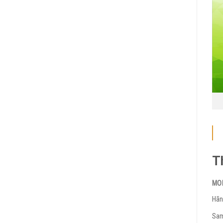
T
MO
Hãn
Sam