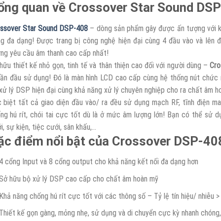
ổng quan về Crossover Star Sound DS
ssover Star Sound DSP-408
– dòng sản phẩm gây được ấn tượng với k
g đa dạng! Được trang bị công nghệ hiện đại cùng 4 đầu vào và lên
ng yêu cầu âm thanh cao cấp nhất!
hữu thiết kế nhỏ gọn, tinh tế và thân thiện cao đối với người dùng –
Cro
lần đầu sử dụng! Đó là màn hình LCD cao cấp cùng hệ thống nút chức nă
xử lý DSP hiện đại cùng khả năng xử lý chuyên nghiệp cho ra chất âm h
 biệt tất cả giao diện đầu vào/ ra đều sử dụng mạch RF, tĩnh điện ma
ng hú rít, chói tai cực tốt dù là ở mức âm lượng lớn! Bạn có thể sử d
i, sự kiện, tiệc cưới, sân khấu,…
ặc điểm nổi bật của Crossover DSP-40
4 cổng Input và 8 cổng output cho khả năng kết nối đa dạng hơn
Sở hữu bộ xử lý DSP cao cấp cho chất âm hoàn mỹ
Khả năng chống hú rít cực tốt với các thông số – Tỷ lệ tín hiệu/ nhiễu
Thiết kế gọn gàng, mỏng nhẹ, sử dụng và di chuyển cực kỳ nhanh chóng,