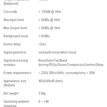
(Balanced)
Crosstalk
< -100dB @ 1kHz
Max Input level
> 20dBu @ 1kHz
Max Output level
> 20dBu @ 1kHz
Background noise
<-93dBu
Device delay
<2ms
Signal generator
sine/pink noise/white noise
Signal processing
NoiseGate/feedback
modules
distroy/PEQs/Xover/Compressor/Limiter/Delay
Power requirements
~ 220V, 50Hz/60Hz, consumptions < 20W
Appearance size
483x268x45 (mm)
(WxDxH)
Net weight
3.5kg
Operating ambient
0 ~ +40
tempture