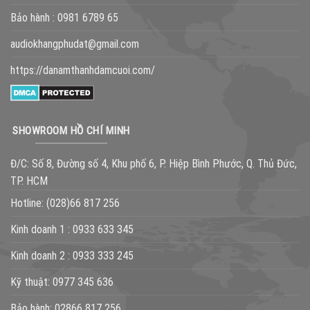
Bảo hành :
0981 6789 65
audiokhangphudat@gmail.com
https://danamthanhdamcuoi.com/
SHOWROOM HỒ CHÍ MINH
Đ/C: Số 8, Đường số 4, Khu phố 6, P. Hiệp Bình Phước, Q. Thủ Đức,
TP. HCM
Hotline:
(028)66 817 256
Kinh doanh 1 :
0933 633 345
Kinh doanh 2 :
0933 333 245
Kỹ thuật:
0977 345 636
Bảo hành:
02866 817 256