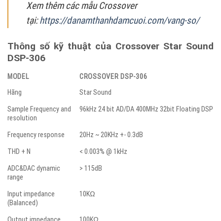
Xem thêm các mẫu Crossover
tại:
https://danamthanhdamcuoi.com/vang-so/
Thông số kỹ thuật của Crossover Star Sound
DSP-306
MODEL
CROSSOVER DSP-306
Hãng
Star Sound
Sample Frequency and
96kHz 24 bit AD/DA 400MHz 32bit Floating DSP
resolution
Frequency response
20Hz ~ 20KHz +- 0.3dB
THD + N
< 0.003% @ 1kHz
ADC&DAC dynamic
> 115dB
range
Input impedance
10KΩ
(Balanced)
Output impedance
100KΩ