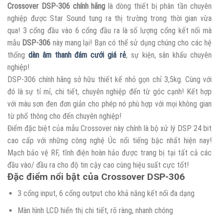
Crossover DSP-306 chính hãng
là dòng thiết bị phân tần chuyên
nghiệp được Star Sound tung ra thị trường trong thời gian vừa
qua! 3 cổng đầu vào 6 cổng đầu ra là số lượng cổng kết nối mà
mẫu
DSP-306
này mang lại! Bạn có thể sử dụng chúng cho các hệ
thống
dàn âm thanh đám cưới giá rẻ
, sự kiện, sân khấu chuyên
nghiệp!
DSP-306 chính hãng sở hữu thiết kế nhỏ gọn chỉ 3,5kg. Cùng với
đó là sự tỉ mỉ, chi tiết, chuyên nghiệp đến từ góc cạnh! Kết hợp
với màu sơn đen đơn giản cho phép nó phù hợp với mọi không gian
từ phổ thông cho đến chuyên nghiệp!
Điểm đặc biệt của mẫu Crossover này chính là bộ xử lý DSP 24 bit
cao cấp với những công nghệ Úc nổi tiếng bậc nhất hiện nay!
Mạch bảo vệ RF, tĩnh điện hoàn hảo được trang bị tại tất cả các
đầu vào/ đầu ra cho độ tin cậy cao cùng hiệu suất cực tốt!
Đặc điểm nổi bật của Crossover DSP-306
3 cổng input, 6 cổng output cho khả năng kết nối đa dạng
Màn hình LCD hiển thị chi tiết, rõ ràng, nhanh chóng