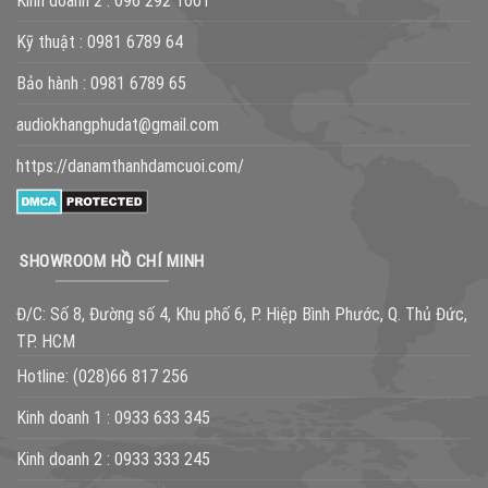
Kinh doanh 2 :
096 292 1001
Kỹ thuật :
0981 6789 64
Bảo hành :
0981 6789 65
audiokhangphudat@gmail.com
https://danamthanhdamcuoi.com/
SHOWROOM HỒ CHÍ MINH
Đ/C: Số 8, Đường số 4, Khu phố 6, P. Hiệp Bình Phước, Q. Thủ Đức,
TP. HCM
Hotline:
(028)66 817 256
Kinh doanh 1 :
0933 633 345
Kinh doanh 2 :
0933 333 245