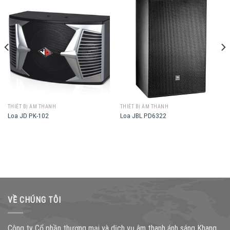
THIẾT BỊ ÂM THANH
THIẾT BỊ ÂM THANH
Loa JD PK-102
Loa JBL PD6322
VỀ CHÚNG TÔI
Công ty Cổ phần thương mại và dịch vụ âm thanh ánh sáng Khang