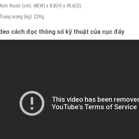
Kích thước (cm): 48(W) x 8.8(H) x 45.6(D)
Trọng lượng (kg): 22Kg
deo cách đọc thông số kỹ thuật của cục đẩy