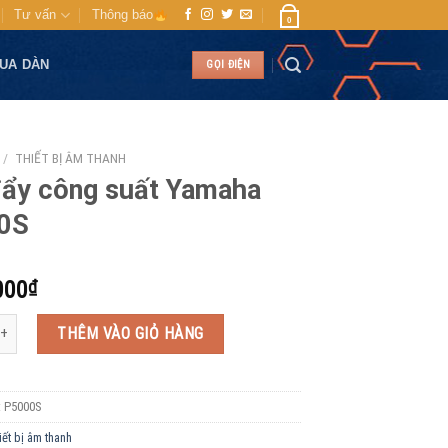
Tư vấn
Thông báo
0
MUA DÀN
GỌI ĐIỆN
/
THIẾT BỊ ÂM THANH
ẩy công suất Yamaha
0S
000
₫
g suất Yamaha P5000S số lượng
THÊM VÀO GIỎ HÀNG
:
P5000S
iết bị âm thanh