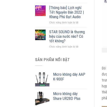
Cấu
lý
tạo
phân
[Thông báo] Lịch nghỉ
loa
phối
Tết Nguyên Đán 2022 |
phóng
lớn
Khang Phú Đạt Audio
thanh
nhất
ở
Chức năng bình luận bị tắt
[
Miền
[Thông
+
Bắc
báo]
55
STAR SOUND là thương
Lịch
mẫu
hiệu của nước nào? Có
nghỉ
loa
tốt không?
Tết
giá
ở
Chức năng bình luận bị tắt
Nguyên
rẻ
STAR
Đán
]
SOUND
2022
ƯU
là
|
SẢN PHẨM NỔI BẬT
ĐÃI
thương
Khang
–
hiệu
Phú
MUA
Đó 
của
Đạt
NGAY
đượ
Micro không dây AAP
nước
Audio
K-900F
nào?
tru
Có
hợp
tốt
không?
thi
Micro không dây
phẩ
Shure UR28D Plus