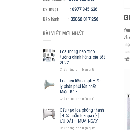
Kỹ thuật :
0977 345 636
G
Bảo hành :
02866 817 256
Yam
BÀI VIẾT MỚI NHẤT
và 
nhậ
Loa thông báo treo
hãn
tường chính hãng, giá tốt
một
2022
ở
Chức năng bình luận bị tắt
Loa
thông
Loa nén liền ampli – Đại
báo
lý phân phối lớn nhất
treo
Miền Bắc
tường
ở
Chức năng bình luận bị tắt
chính
Loa
hãng,
nén
giá
Cấu tạo loa phóng thanh
liền
tốt
[ + 55 mẫu loa giá rẻ ]
ampli
2022
ƯU ĐÃI – MUA NGAY
–
ở
Chức năng bình luận bị tắt
Đại