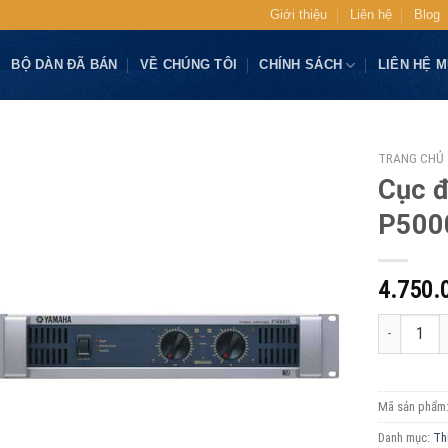
Giới thiệu
Liên hệ
Blog
BỘ DÀN ĐÃ BÁN
VỀ CHÚNG TÔI
CHÍNH SÁCH
LIÊN HỆ 
TRANG CHỦ
Cục đ
P500
4.750.
Cục đẩy côn
Mã sản phẩm
Danh mục:
Th