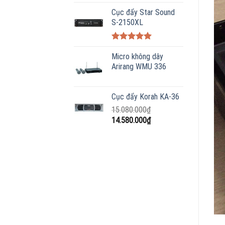
Cục đẩy Star Sound
S-2150XL
Được xếp
hạng
Micro không dây
5.00
5 sao
Arirang WMU 336
Cục đẩy Korah KA-36
15.080.000
₫
Giá
Giá
14.580.000
₫
gốc
hiện
là:
tại
15.080.000₫.
là:
14.580.000₫.