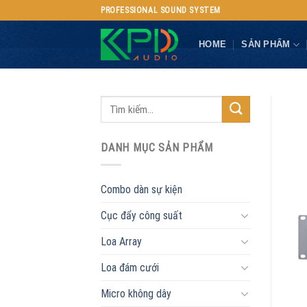
Skip
PROFESSIONAL SOUND SYSTEM
to
content
HOME
SẢN PHẨM
DANH MỤC SẢN PHẨM
Combo dàn sự kiện
Cục đẩy công suất
Loa Array
Loa đám cưới
Micro không dây