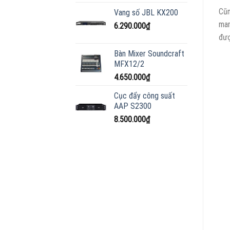
Cũ
Vang số JBL KX200
man
6.290.000
₫
đượ
Bàn Mixer Soundcraft
MFX12/2
4.650.000
₫
Cục đẩy công suất
AAP S2300
8.500.000
₫