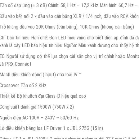
Tần số đáp ứng (± 3 dB) Chính: 58,1 Hz – 17,2 kHz Màn hình: 60,7 Hz –
Đầu vào kết nối 2 x đầu vào cân bằng XLR / 1/4 inch, đầu vào RCA khô
Trở kháng đầu vào 20K Ohms (cân bằng), 10K Ohms (không cân bằng)
Chỉ báo tín hiệu Hạn chế: Đèn LED màu vàng cho biết điện áp đỉnh đã 
xanh lá cây LED báo hiệu tín hiệu Nguồn: Màu xanh dương cho thấy hệ t
EQ Người sử dụng có thể lựa chọn cài sẵn cho vị trí chính hoặc Monit
và PRX Connect
Mạch điều khiển động (Input) dbx loại IV ™
Crossover Tần số 2 kHz
Thiết kế Bộ khuếch đại Class-D hiệu quả cao
Công suất đánh giá 1500W (750W x 2)
Nguồn điện AC 100V – 240V ~ 50/60 Hz
Lỗ điều khiển bằng loa LF Driver 1 x JBL 275G (15 in)