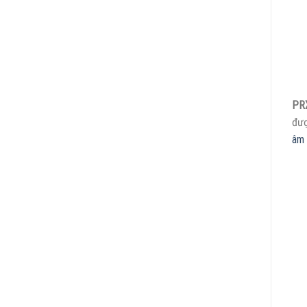
PR
đượ
âm 