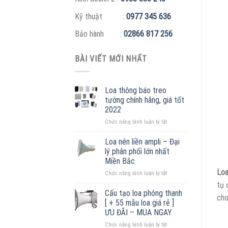
Kỹ thuật :
0977 345 636
Bảo hành :
02866 817 256
BÀI VIẾT MỚI NHẤT
Loa thông báo treo
tường chính hãng, giá tốt
2022
ở
Chức năng bình luận bị tắt
Loa
thông
Loa nén liền ampli – Đại
báo
lý phân phối lớn nhất
treo
Miền Bắc
tường
Lo
ở
Chức năng bình luận bị tắt
chính
Loa
hãng,
tụ 
nén
giá
Cấu tạo loa phóng thanh
cho
liền
tốt
[ + 55 mẫu loa giá rẻ ]
ampli
2022
ƯU ĐÃI – MUA NGAY
–
ở
Chức năng bình luận bị tắt
Đại