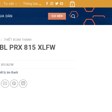
Tư vấn
Thông báo
0
MUA DÀN
GỌI ĐIỆN
/
THIẾT BỊ ÂM THANH
JBL PRX 815 XLFW
:
815 XLFW
iết bị âm thanh