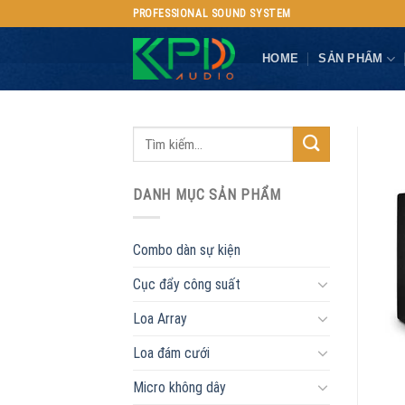
Skip
PROFESSIONAL SOUND SYSTEM
to
content
HOME
SẢN PHẨM
DANH MỤC SẢN PHẨM
Combo dàn sự kiện
Cục đẩy công suất
Loa Array
Loa đám cưới
Micro không dây