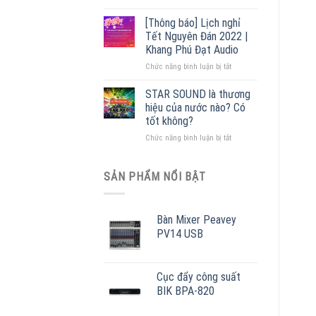
Cấu
lý
tạo
phân
[Thông báo] Lịch nghỉ
loa
phối
Tết Nguyên Đán 2022 |
phóng
lớn
Khang Phú Đạt Audio
thanh
nhất
ở
Chức năng bình luận bị tắt
[
Miền
[Thông
+
Bắc
báo]
55
STAR SOUND là thương
Lịch
mẫu
hiệu của nước nào? Có
nghỉ
loa
tốt không?
Tết
giá
ở
Chức năng bình luận bị tắt
Nguyên
rẻ
STAR
Đán
]
SOUND
2022
ƯU
là
|
SẢN PHẨM NỔI BẬT
ĐÃI
thương
Khang
–
hiệu
Phú
MUA
của
Đạt
NGAY
Bàn Mixer Peavey
nước
Audio
PV14 USB
nào?
Có
tốt
không?
Cục đẩy công suất
BIK BPA-820