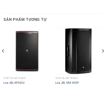
SẢN PHẨM TƯƠNG TỰ
THIẾT BỊ ÂM THANH
THIẾT BỊ ÂM THANH
Loa JBL KP6052
Loa JBL SRX 835P