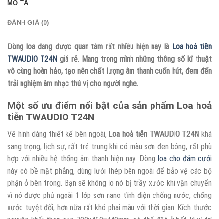
MÔ TẢ
ĐÁNH GIÁ (0)
Dòng loa đang được quan tâm rất nhiều hiện nay là
Loa hoả tiễn
TWAUDIO T24N
giá rẻ. Mang trong mình những thông số kĩ thuật
vô cùng hoàn hảo, tạo nên chất lượng âm thanh cuốn hút, đem đến
trải nghiệm âm nhạc thú vị cho người nghe.
Một số ưu điểm nổi bật của sản phẩm Loa hoả
tiễn TWAUDIO T24N
Về hình dáng thiết kế bên ngoài,
Loa hoả tiễn TWAUDIO T24N
khá
sang trọng, lịch sự, rất trẻ trung khi có màu sơn đen bóng, rất phù
hợp với nhiều hệ thống âm thanh hiện nay. Dòng
loa cho đám cưới
này có bề mặt phẳng, dùng lưới thép bên ngoài để bảo vệ các bộ
phận ở bên trong. Bạn sẽ không lo nó bị trầy xước khi vận chuyển
vì nó được phủ ngoài 1 lớp sơn nano tĩnh điện chống nước, chống
xước tuyệt đối, hơn nữa rất khó phai màu với thời gian. Kích thước