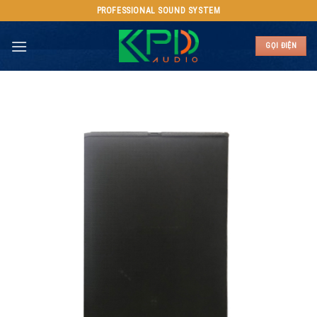
Skip
PROFESSIONAL SOUND SYSTEM
to
content
GỌI ĐIỆN