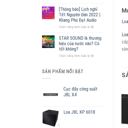
Cấu
lý
tạo
phân
[Thông báo] Lịch nghỉ
Mu
loa
phối
Tết Nguyên Đán 2022 |
phóng
lớn
Khang Phú Đạt Audio
Loa
thanh
nhất
ở
Chức năng bình luận bị tắt
[
Miền
[Thông
+
Bắc
Loa
báo]
55
STAR SOUND là thương
cấp
Lịch
mẫu
hiệu của nước nào? Có
nghỉ
loa
tốt không?
sản
Tết
giá
ở
Chức năng bình luận bị tắt
Nguyên
rẻ
STAR
Đán
]
SOUND
2022
ƯU
là
|
SẢN PHẨM NỔI BẬT
ĐÃI
S
thương
Khang
–
hiệu
Phú
MUA
của
Đạt
NGAY
Cục đẩy công suất
nước
Audio
JBL X4
nào?
Có
tốt
không?
Loa JBL KP 6018