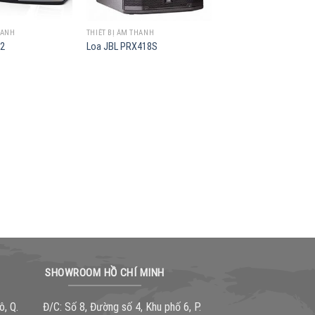
HANH
THIẾT BỊ ÂM THANH
02
Loa JBL PRX418S
SHOWROOM HỒ CHÍ MINH
ô, Q.
Đ/C: Số 8, Đường số 4, Khu phố 6, P.