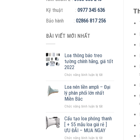
Kỹ thuật :
0977 345 636
Th
Bảo hành :
02866 817 256
BÀI VIẾT MỚI NHẤT
Loa thông báo treo
tường chính hãng, giá tốt
2022
ở
Chức năng bình luận bị tắt
Loa
thông
Loa nén liền ampli – Đại
báo
lý phân phối lớn nhất
treo
Miền Bắc
tường
ở
Chức năng bình luận bị tắt
chính
Loa
hãng,
nén
giá
Cấu tạo loa phóng thanh
liền
tốt
[ + 55 mẫu loa giá rẻ ]
ampli
2022
ƯU ĐÃI – MUA NGAY
–
ở
Chức năng bình luận bị tắt
Đại