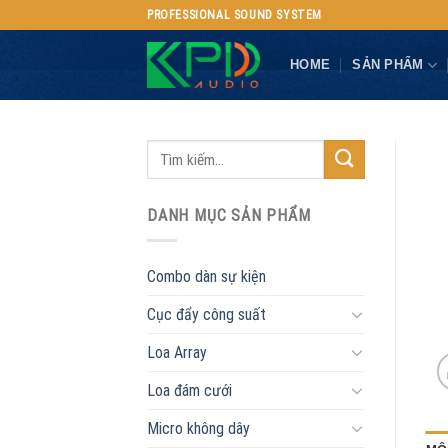
Skip
PROFESSIONAL SOUND SYSTEM
to
content
HOME
SẢN PHẨM
DANH MỤC SẢN PHẨM
Combo dàn sự kiện
Cục đẩy công suất
Loa Array
Loa đám cưới
Micro không dây