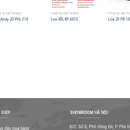
T BỊ ÂM THANH
THIẾT BỊ ÂM THANH
THIẾT BỊ ÂM T
 Array JD PHL 210
Loa JBL KP 6015
Loa JD PK-1
 GIÚP
SHOWROOM HÀ NỘI
Đ/C: Số 8, Phố Hồng Đô, P. Phú Đ
g dẫn mua hàng