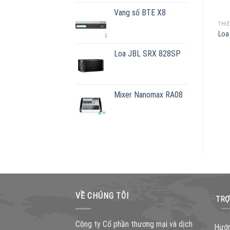
Vang số BTE X8
THIẾT BỊ ÂM THANH
THIẾT BỊ ÂM THANH
THIẾ
Loa JBL PRX-625
Loa JBL STX 825
Loa
Loa JBL SRX 828SP
Mixer Nanomax RA08
VỀ CHÚNG TÔI
TRỢ
Công ty Cổ phần thương mại và dịch
Hướn