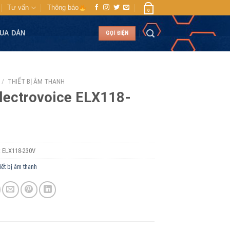
Tư vấn
Thông báo
0
MUA DÀN
GỌI ĐIỆN
/
THIẾT BỊ ÂM THANH
lectrovoice ELX118-
:
ELX118-230V
iết bị âm thanh