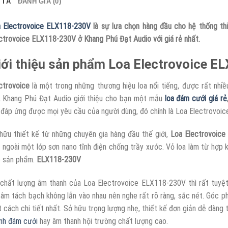
 TẢ
ĐÁNH GIÁ (0)
 Electrovoice ELX118-230V
là sự lưa chọn hàng đầu cho hệ thống th
ctrovoice ELX118-230V ở Khang Phú Đạt Audio với giá rẻ nhất.
iới thiệu sản phẩm Loa Electrovoice 
ctrovoice
là một trong những thương hiệu loa nổi tiếng, được rất nhiều
, Khang Phú Đạt Audio giới thiệu cho bạn một mẫu
loa đám cưới giá rẻ
 đáp ứng được mọi yêu cầu của người dùng, đó chính là Loa Electrovoi
hữu thiết kế từ những chuyên gia hàng đầu thế giới,
Loa Electrovoic
 ngoài một lớp sơn nano tĩnh điện chống trầy xước. Vỏ loa làm từ hợp 
 sản phẩm.
ELX118-230V
chất lượng âm thanh của Loa Electrovoice ELX118-230V thì rất tuyệt
 âm tách bạch không lẫn vào nhau nên nghe rất rõ ràng, sắc nét. Góc ph
 cách chi tiết nhất. Sở hữu trọng lượng nhẹ, thiết kế đơn giản dễ dàng
nh đám cưới
hay âm thanh hội trường chất lượng cao.