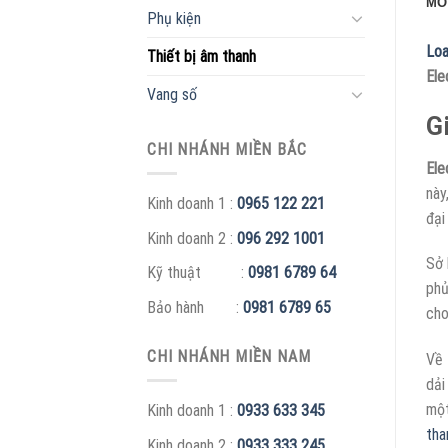
MÔ
Phụ kiện
Loa
Thiết bị âm thanh
Ele
Vang số
G
CHI NHÁNH MIỀN BẮC
Ele
này
Kinh doanh 1 :
0965 122 221
đại
Kinh doanh 2 :
096 292 1001
Sở 
Kỹ thuật :
0981 6789 64
phủ
Bảo hành :
0981 6789 65
cho
CHI NHÁNH MIỀN NAM
Về 
dải
một
Kinh doanh 1 :
0933 633 345
tha
Kinh doanh 2 :
0933 333 245