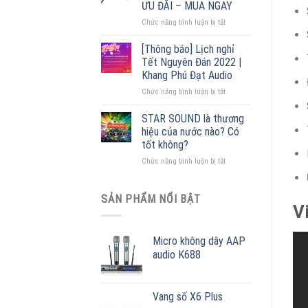
ƯU ĐÃI – MUA NGAY
–
ở
Chức năng bình luận bị tắt
Đại
Cấu
lý
tạo
phân
[Thông báo] Lịch nghỉ
loa
phối
Tết Nguyên Đán 2022 |
phóng
lớn
Khang Phú Đạt Audio
thanh
nhất
ở
Chức năng bình luận bị tắt
[
Miền
[Thông
+
Bắc
báo]
55
STAR SOUND là thương
Lịch
mẫu
hiệu của nước nào? Có
nghỉ
loa
tốt không?
Tết
giá
ở
Chức năng bình luận bị tắt
Nguyên
rẻ
STAR
Đán
]
SOUND
2022
ƯU
là
|
SẢN PHẨM NỔI BẬT
ĐÃI
V
thương
Khang
–
hiệu
Phú
MUA
của
Đạt
NGAY
Micro không dây AAP
nước
Audio
audio K688
nào?
Có
tốt
không?
Vang số X6 Plus