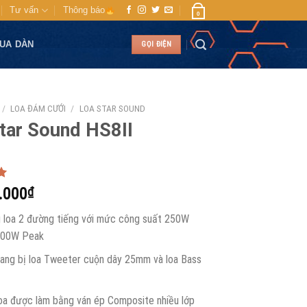
Tư vấn
Thông báo
0
MUA DÀN
GỌI ĐIỆN
/
LOA ĐÁM CƯỚI
/
LOA STAR SOUND
tar Sound HS8II
5
.000
₫
 loa 2 đường tiếng với mức công suất 250W
000W Peak
ang bị loa Tweeter cuộn dây 25mm và loa Bass
oa được làm bằng ván ép Composite nhiều lớp