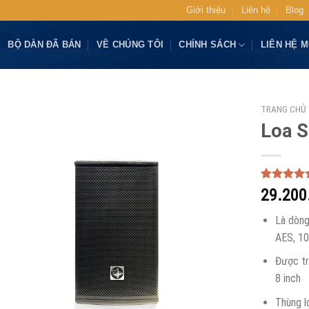
Giới thiệu
Liên hệ
Blog
BỘ DÀN ĐÃ BÁN
VỀ CHÚNG TÔI
CHÍNH SÁCH
LIÊN HỆ 
TRANG CHỦ
Loa S
5.00
1
trên 
29.200
dựa trên
đánh giá
Là dòng
AES, 1
Được tr
8 inch
Thùng l