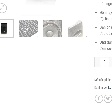
bên ngo
Độ nhạy
độ tin 
Sản phẩ
đầu của
Ứng dụn
đám cướ
Loa Star So
Mã sản phẩm
Danh mục:
Lo