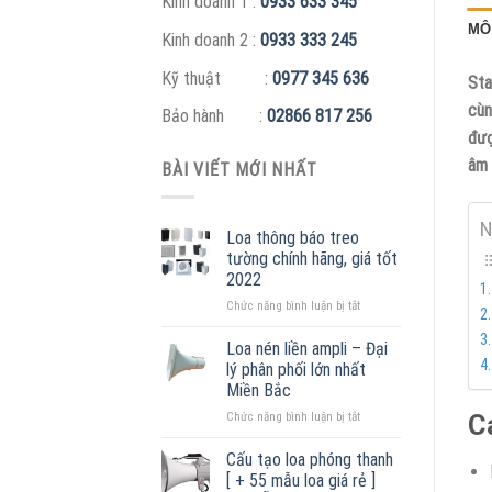
Kinh doanh 1 :
0933 633 345
MÔ
Kinh doanh 2 :
0933 333 245
Kỹ thuật :
0977 345 636
Sta
cùn
Bảo hành :
02866 817 256
đượ
âm 
BÀI VIẾT MỚI NHẤT
N
Loa thông báo treo
tường chính hãng, giá tốt
2022
ở
Chức năng bình luận bị tắt
Loa
thông
Loa nén liền ampli – Đại
báo
lý phân phối lớn nhất
treo
Miền Bắc
tường
ở
C
Chức năng bình luận bị tắt
chính
Loa
hãng,
nén
giá
Cấu tạo loa phóng thanh
liền
tốt
[ + 55 mẫu loa giá rẻ ]
ampli
2022