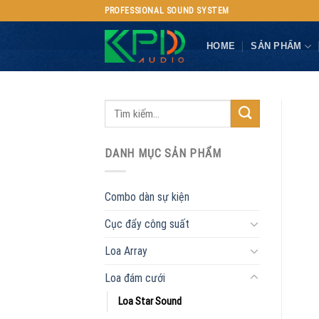
Skip
PROFESSIONAL SOUND SYSTEM
to
content
HOME
SẢN PHẨM
DANH MỤC SẢN PHẨM
Combo dàn sự kiện
Cục đẩy công suất
Loa Array
Loa đám cưới
Loa Star Sound