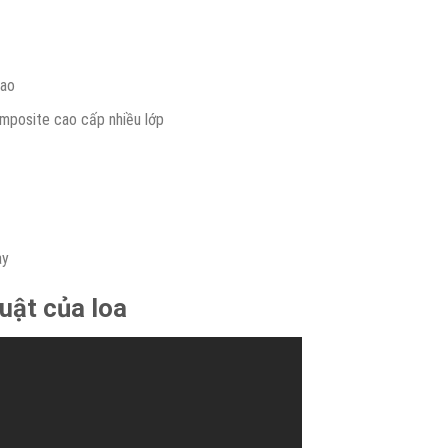
cao
mposite cao cấp nhiều lớp
ay
uật của loa