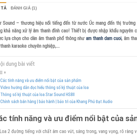
 TẢ
ĐÁNH GIÁ (1)
r Sound – thương hiệu nổi tiếng đến từ nước Úc mang đến thị trường 
g khả năng xử lý âm thanh đỉnh cao! Thiết bị được nhập khẩu nguyên 
c lựa chọn cho dàn âm thanh phổ thông như
am thanh dam cuoi
, âm tha
thanh karaoke chuyên nghiệp,….
ội dung bài viết
Các tính năng và ưu điểm nổi bật của sản phẩm
Video hướng dẫn đọc hiểu thông số kỹ thuật của loa
Thông số kỹ thuật của loa Star Sound HS8II
Chính sách bán hàng | bảo hành | bảo trì của Khang Phú Đạt Audio
ác tính năng và ưu điểm nổi bật của s
Loa 2 đường tiếng với chất âm cao vút, sáng trong, vang vọng, rõ ràng v