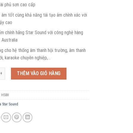
ài phủ sơn cao cấp
 âm tốt cùng khả năng tái tạo âm chính xác với
cậy cao
m chính hãng Star Sound với công nghệ hàng
 Australia
g cho hệ thống âm thanh hội trường, âm thanh
i, karaoke chuyên nghiệp,…
und HS8II số lượng
THÊM VÀO GIỎ HÀNG
:
HS8II
a Star Sound