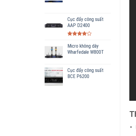
Cục đẩy công suất
AAP D2400
Được
xếp hạng
Micro không dây
4.00
5
Wharfedale W800T
sao
Cục đẩy công suất
BCE P6200
T