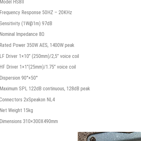
Model HS8II
Frequency Response 50HZ – 20KHz
Sensitivity (1W@1m) 97dB
Nominal Impedance 8Ω
Rated Power 350W AES, 1400W peak
LF Driver 1×10” (250mm)/2,5” voice coil
HF Driver 1×1”(25mm)/1.75” voice coil
Dispersion 90°×50°
Maximum SPL 122dB continuous, 128dB peak
Connectors 2xSpeakon NL4
Net Weight 15kg
Dimensions 310×300X490mm