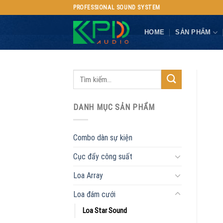
Skip
PROFESSIONAL SOUND SYSTEM
to
content
HOME
SẢN PHẨM
DANH MỤC SẢN PHẨM
Combo dàn sự kiện
Cục đẩy công suất
Loa Array
Loa đám cưới
Loa Star Sound