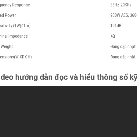
quency Response
38Hz-20KHz
ed Power
900W AES, 360
sitivity (1W@1m)
101dB
inal Impedance
4Ω
 Weight
Đang cập nhật
ensions(W XDX H)
Đang cập nhật
ideo hướng dẫn đọc và hiểu thông số kỹ