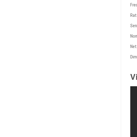
Fre
Rat
Sen
Nom
Net
Dim
V