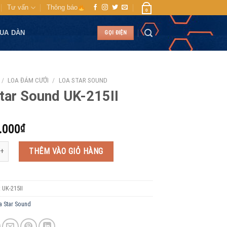
Tư vấn
Thông báo
0
MUA DÀN
GỌI ĐIỆN
/
LOA ĐÁM CƯỚI
/
LOA STAR SOUND
tar Sound UK-215II
.000
₫
und UK-215II số lượng
THÊM VÀO GIỎ HÀNG
:
UK-215II
a Star Sound