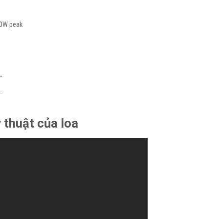
0W peak
…
…
 thuật của loa