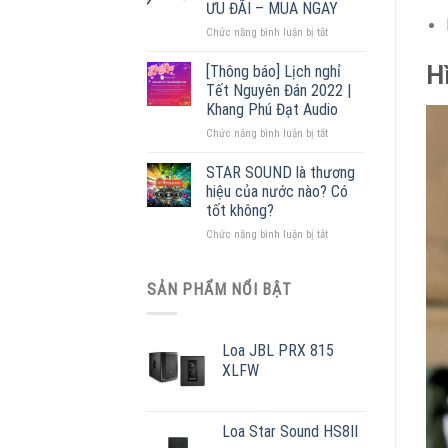
ƯU ĐÃI – MUA NGAY
–
ở
Chức năng bình luận bị tắt
Đại
Cấu
lý
tạo
phân
H
[Thông báo] Lịch nghỉ
loa
phối
Tết Nguyên Đán 2022 |
phóng
lớn
Khang Phú Đạt Audio
thanh
nhất
ở
Chức năng bình luận bị tắt
[
Miền
[Thông
+
Bắc
báo]
55
STAR SOUND là thương
Lịch
mẫu
hiệu của nước nào? Có
nghỉ
loa
tốt không?
Tết
giá
ở
Chức năng bình luận bị tắt
Nguyên
rẻ
STAR
Đán
]
SOUND
2022
ƯU
là
|
SẢN PHẨM NỔI BẬT
ĐÃI
thương
Khang
–
hiệu
Phú
MUA
của
Đạt
NGAY
Loa JBL PRX 815
nước
Audio
XLFW
nào?
Có
tốt
không?
Loa Star Sound HS8II