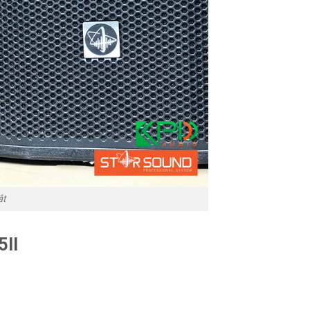
ắt
5II