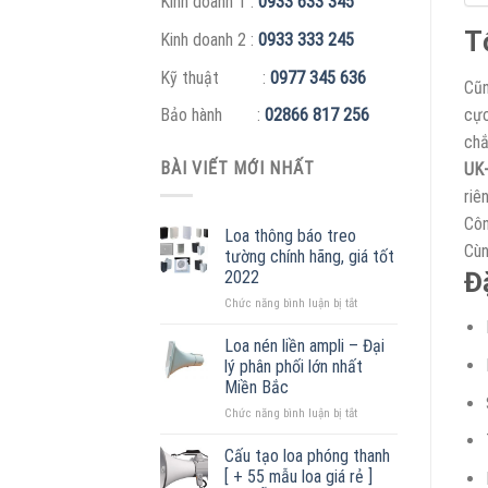
Kinh doanh 1 :
0933 633 345
T
Kinh doanh 2 :
0933 333 245
Kỹ thuật :
0977 345 636
Cũ
cực
Bảo hành :
02866 817 256
chắ
BÀI VIẾT MỚI NHẤT
UK-
riê
Côn
Loa thông báo treo
Cùn
tường chính hãng, giá tốt
Đ
2022
ở
Chức năng bình luận bị tắt
Loa
thông
Loa nén liền ampli – Đại
báo
lý phân phối lớn nhất
treo
Miền Bắc
tường
ở
Chức năng bình luận bị tắt
chính
Loa
hãng,
nén
giá
Cấu tạo loa phóng thanh
liền
tốt
[ + 55 mẫu loa giá rẻ ]
ampli
2022