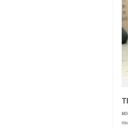
T
MO
Hãn