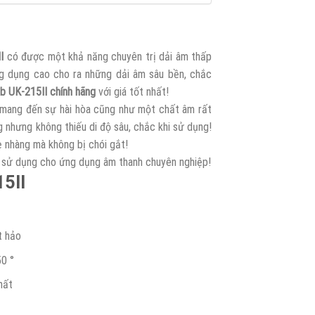
I
có được một khả năng chuyên trị dải âm thấp
ng dụng cao cho ra những dải âm sâu bền, chắc
ub UK-215II chính hãng
với giá tốt nhất!
p mang đến sự hài hòa cũng như một chất âm rất
g nhưng không thiếu di độ sâu, chắc khi sử dụng!
ẹ nhàng mà không bị chói gắt!
sử dụng cho ứng dụng âm thanh chuyên nghiệp!
5II
t hảo
50 °
hất