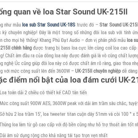
ổng quan về loa Star Sound UK-215II
ng như mẫu
loa sub Star Sound UK-18S
trước đó –
Star Sound UK-215I
 kỳ chuyên nghiệp! Đây là một trong số những đôi loa sub với tính ứ
n cho mọi hệ thống! Khang Phú Đạt Audio – đơn vị phân phối mẫu
loa s
215II chính hãng
được trang bị bass loa cực lớn cùng coil loa cao cấ
ng! Chất âm đầu ra của dòng loa này được đánh giá là vô cùng chất lượn
g nghệ Úc cũng giúp đôi loa này có được chất âm rõ ràng, giao thoa nh
g với mức công suất lên đến 3600W –
UK-215II chuyên nghiệp
dễ dàng 
ặc điểm nổi bật của loa đám cưới UK-21
Loa toàn dải 2 chiều có thiết kế CAD tân tiến
Mức công suất 900W AES, 3600W peak với dải âm trầm sâu chắc, tuyệ
Sở hữu 2 loa trầm 15’, loa tweeter titan cuộn dây 51mm và còi 100 ° x 
Thùng loa làm từ gỗ cao cấp với độ bền cũng như hỗ trợ thoát âm tốt n
Dải âm sử dụng rộng cho khả năng tái tạo trọn vẹn nhất