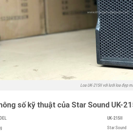
Loa UK-215II với lưới loa đẹp m
hông số kỹ thuật của Star Sound UK-21
DEL
UK-215II
g
Star Sound