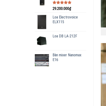
Được xếp
29.200.000
₫
hạng
5.00
5 sao
Loa Electrovoice
ELX115
Loa DB LA-212F
Bàn mixer Nanomax
E16