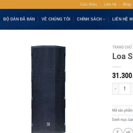
Giới thiệu
Liên hệ
Blog
BỘ DÀN ĐÃ BÁN
VỀ CHÚNG TÔI
CHÍNH SÁCH
LIÊN HỆ 
TRANG CHỦ
Loa S
31.300
Loa Star So
Mã sản phẩm
Danh mục:
Lo