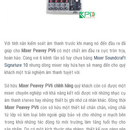
Với tính năn kiểm soát âm thanh trước khi mang nó đến đầu ra đã
giúp cho
Mixer Peavey PV6
có một chất âm đầu ra cực tròn trịa,
hoàn hảo. Cùng vơi 6 kênh tần số tuy chưa bằng
Mixer Soundcraft
Signature 10
nhưng dòng mixer này hứa hẹn sẽ mang đến cho quý
khách một trải nghiệm âm thanh tuyệt vời.
Sở hữu
Mixer Peavey PV6 chính hãng
quý khách còn có được một
mixer chuyên nghiệp với khả năng kết nối được với những nhạc cụ
âm thanh stereo hay những thiết bị ghi nhớ cá nhân khác. Đồng thời
Mixer Peavey PV6
còn sở hữu một thiết kế chắn chắn, vững chãi
từ lớp vỏ kim loại bên ngoài giúp bảo vệ cho những vi mạch bên
trong khỏi những tác động từ môi trường, làm tăng tuổi thọ cho
sản phẩm. Do có một kích thước nhẹ nhàng, thiết kế gọn gàng nên