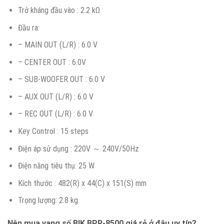
Trở kháng đầu vào : 2.2 kΩ
Đầu ra:
– MAIN OUT (L/R) : 6.0 V
– CENTER OUT : 6.0V
– SUB-WOOFER OUT : 6.0 V
– AUX OUT (L/R) : 6.0 V
– REC OUT (L/R) : 6.0 V
Key Control : 15 steps
Điện áp sử dụng : 220V ～ 240V/50Hz
Điện năng tiêu thụ: 25 W
Kích thước : 482(R) x 44(C) x 151(S) mm
Trọng lượng: 2.8 kg
Nên mua vang số BIK BPR-8500 giá rẻ ở đâu uy tín?