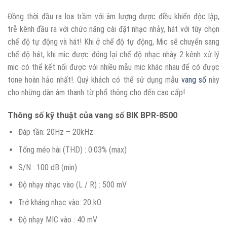
Đồng thời đầu ra loa trầm với âm lượng được điều khiển độc lập,
trễ kênh đầu ra với chức năng cài đặt nhạc nhảy, hát với tùy chọn
chế độ tự động và hát! Khi ở chế độ tự động, Mic sẽ chuyển sang
chế độ hát, khi mic được đóng lại chế độ nhạc nhày 2 kênh xử lý
mic có thể kết nối được với nhiều mẫu mic khác nhau để có được
tone hoàn hảo nhất!. Quý khách có thể sử dụng mẫu
vang số
này
cho những dàn âm thanh từ phổ thông cho đến cao cấp!
Thông số kỹ thuật của vang số BIK BPR-8500
Đáp tần: 20Hz – 20kHz
Tổng méo hài (THD) : 0.03% (max)
S/N : 100 dB (min)
Độ nhạy nhạc vào (L / R) : 500 mV
Trở kháng nhạc vào: 20 kΩ
Độ nhạy MIC vào : 40 mV