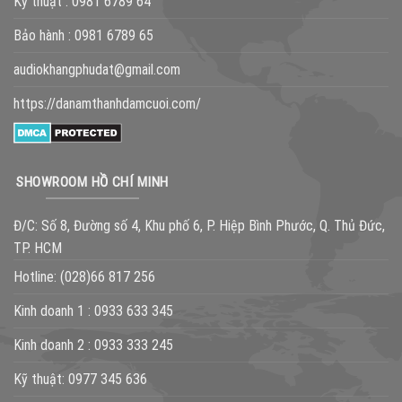
Kỹ thuật :
0981 6789 64
Bảo hành :
0981 6789 65
audiokhangphudat@gmail.com
https://danamthanhdamcuoi.com/
SHOWROOM HỒ CHÍ MINH
Đ/C: Số 8, Đường số 4, Khu phố 6, P. Hiệp Bình Phước, Q. Thủ Đức,
TP. HCM
Hotline:
(028)66 817 256
Kinh doanh 1 :
0933 633 345
Kinh doanh 2 :
0933 333 245
Kỹ thuật:
0977 345 636