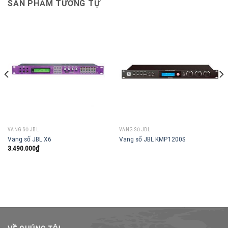
SẢN PHẨM TƯƠNG TỰ
VANG SỐ JBL
VANG SỐ JBL
Vang số JBL X6
Vang số JBL KMP1200S
3.490.000
₫