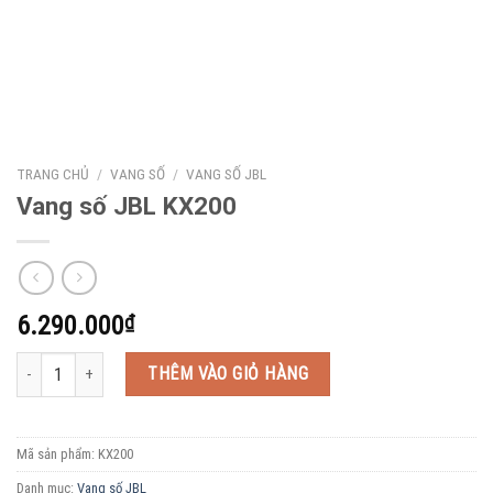
TRANG CHỦ
/
VANG SỐ
/
VANG SỐ JBL
Vang số JBL KX200
6.290.000
₫
Vang số JBL KX200 số lượng
THÊM VÀO GIỎ HÀNG
Mã sản phẩm:
KX200
Danh mục:
Vang số JBL