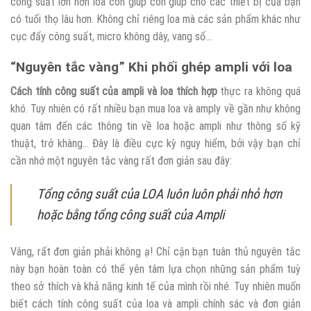
công suất lớn hơn loa còn giúp còn giúp cho các thiết bị của bạn
có tuổi thọ lâu hơn. Không chỉ riêng loa mà các sản phẩm khác như
cục đẩy công suất, micro không dây, vang số…
“Nguyên tắc vàng” Khi phối ghép ampli với loa
Cách tính công suất của ampli và loa thích hợp
thực ra không quá
khó. Tuy nhiên có rất nhiều bạn mua loa và amply về gần như không
quan tâm đến các thông tin về loa hoặc ampli như thông số kỹ
thuật, trở khàng… Đây là điều cực kỳ nguy hiểm, bởi vậy bạn chỉ
cần nhớ một nguyên tắc vàng rất đơn giản sau đây:
Tổng công suất của LOA luôn luôn phải nhỏ hơn
hoặc bằng tổng công suất của Ampli
Vâng, rất đơn giản phải không ạ! Chỉ cận bạn tuân thủ nguyên tắc
này bạn hoàn toàn có thể yên tâm lựa chọn những sản phẩm tuỳ
theo sở thích và khả năng kinh tế của mình rồi nhé. Tuy nhiên muốn
biết cách tính công suất của loa và ampli chính sác và đơn giản