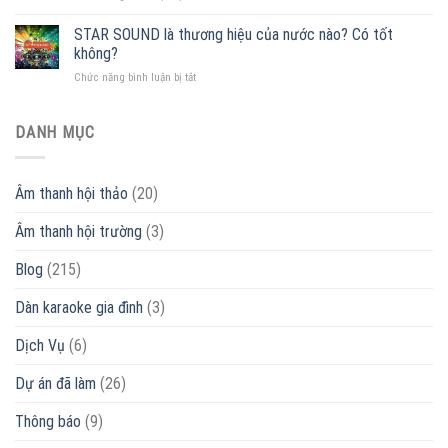
[Thông
[
nhất
báo]
STAR SOUND là thương hiệu của nước nào? Có tốt
+
Miền
Lịch
55
Bắc
không?
nghỉ
mẫu
ở
Chức năng bình luận bị tắt
Tết
loa
STAR
Nguyên
giá
SOUND
Đán
rẻ
là
DANH MỤC
2022
]
thương
|
ƯU
hiệu
Khang
ĐÃI
của
Phú
–
Âm thanh hội thảo
(20)
nước
Đạt
MUA
nào?
Audio
NGAY
Âm thanh hội trường
(3)
Có
tốt
không?
Blog
(215)
Dàn karaoke gia đình
(3)
Dịch Vụ
(6)
Dự án đã làm
(26)
Thông báo
(9)