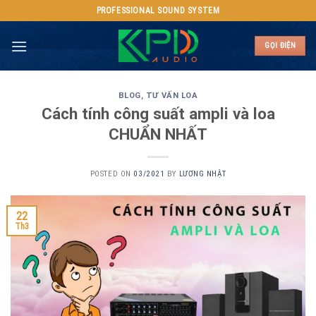
Skip
PROFESSIONAL SOUND SYSTEM
to
content
GỌI ĐIỆN
BLOG
,
TƯ VẤN LOA
Cách tính công suất ampli và loa
CHUẨN NHẤT
POSTED ON
03/2021
BY
LƯƠNG NHẬT
22
Th3