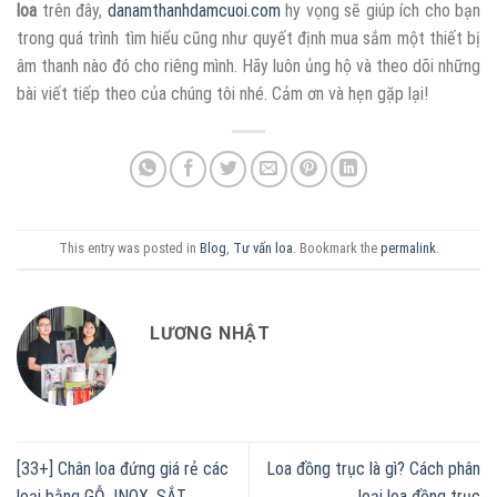
loa
trên đây,
danamthanhdamcuoi.com
hy vọng sẽ giúp ích cho bạn
trong quá trình tìm hiểu cũng như quyết định mua sắm một thiết bị
âm thanh nào đó cho riêng mình. Hãy luôn ủng hộ và theo dõi những
bài viết tiếp theo của chúng tôi nhé. Cảm ơn và hẹn gặp lại!
This entry was posted in
Blog
,
Tư vấn loa
. Bookmark the
permalink
.
LƯƠNG NHẬT
[33+] Chân loa đứng giá rẻ các
Loa đồng trục là gì? Cách phân
loại bằng GỖ, INOX, SẮT
loại loa đồng trục