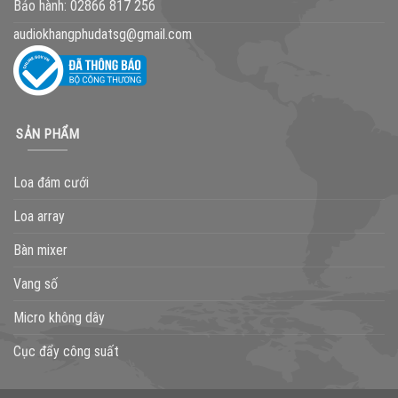
Bảo hành:
02866 817 256
audiokhangphudatsg@gmail.com
SẢN PHẨM
Loa đám cưới
Loa array
Bàn mixer
Vang số
Micro không dây
Cục đẩy công suất