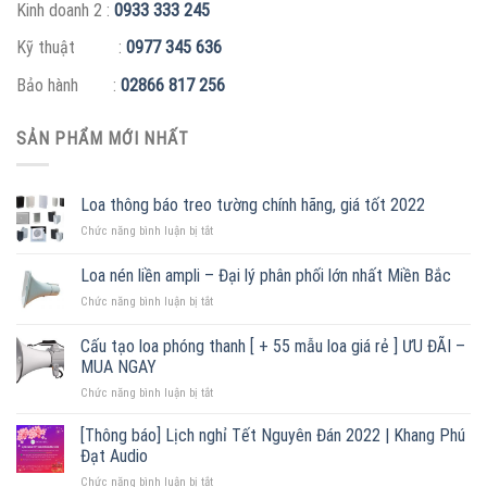
Kinh doanh 2 :
0933 333 245
Kỹ thuật :
0977 345 636
Bảo hành :
02866 817 256
SẢN PHẨM MỚI NHẤT
Loa thông báo treo tường chính hãng, giá tốt 2022
ở
Chức năng bình luận bị tắt
Loa
thông
Loa nén liền ampli – Đại lý phân phối lớn nhất Miền Bắc
báo
ở
Chức năng bình luận bị tắt
treo
Loa
tường
nén
chính
Cấu tạo loa phóng thanh [ + 55 mẫu loa giá rẻ ] ƯU ĐÃI –
liền
hãng,
MUA NGAY
ampli
giá
ở
Chức năng bình luận bị tắt
–
tốt
Cấu
Đại
2022
tạo
lý
[Thông báo] Lịch nghỉ Tết Nguyên Đán 2022 | Khang Phú
loa
phân
Đạt Audio
phóng
phối
ở
Chức năng bình luận bị tắt
thanh
lớn