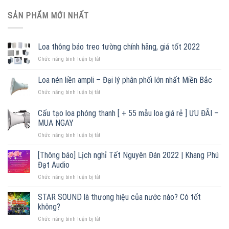
SẢN PHẨM MỚI NHẤT
Loa thông báo treo tường chính hãng, giá tốt 2022
ở
Chức năng bình luận bị tắt
Loa
thông
Loa nén liền ampli – Đại lý phân phối lớn nhất Miền Bắc
báo
ở
Chức năng bình luận bị tắt
treo
Loa
tường
nén
chính
Cấu tạo loa phóng thanh [ + 55 mẫu loa giá rẻ ] ƯU ĐÃI –
liền
hãng,
MUA NGAY
ampli
giá
ở
Chức năng bình luận bị tắt
–
tốt
Cấu
Đại
2022
tạo
lý
[Thông báo] Lịch nghỉ Tết Nguyên Đán 2022 | Khang Phú
loa
phân
Đạt Audio
phóng
phối
ở
Chức năng bình luận bị tắt
thanh
lớn
[Thông
[
nhất
báo]
STAR SOUND là thương hiệu của nước nào? Có tốt
+
Miền
Lịch
55
Bắc
không?
nghỉ
mẫu
ở
Chức năng bình luận bị tắt
Tết
loa
STAR
Nguyên