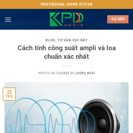
Skip
PROFESSIONAL SOUND SYSTEM
to
content
GỌI ĐIỆN
BLOG
,
TƯ VẤN CỤC ĐẨY
Cách tính công suất ampli và loa
chuẩn xác nhất
POSTED ON
12/2020
BY
LƯƠNG NHẬT
22
Th12