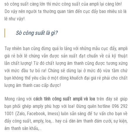
sò công suất càng lớn thì mức công suất của ampli lại càng lớn!
Do vậy nên người ta thường quan tâm đến cục đẩy bao nhiêu sò là
lẽ như vậy!
Sò công suất là gì?
Tuy nhiên bạn cũng đừng quá lo lắng với những mẫu cục đẩy, ampli
giá rẻ bởi lẽ chúng vẫn được sản xuất đạt chuẩn về cả kỹ thuật
lẫn chất lượng! Từ đó chất lượng âm thanh cũng được tương xứng
với mức đầu tư bỏ ra! Chúng sẽ dừng lại ở mức độ vừa tầm chứ
bạn không thể yêu cầu ở một dòng khuếch đại giá rẻ phải cho chất
lượng âm thanh cao cấp được!
Mong rằng với
cách tính công suất ampli và loa
trên đây sẽ giúp
bạn phối ghép amply phù hợp với loa! Đừng quên hotline 096 292
1001 (Zalo, Facebook, Imess) luôn sẵn sàng để tư vấn cho bạn về
đẩy công suất, amply, loa,… hay cả dàn âm thanh đám cưới, sự kiện,
âm thanh sân khấu,…