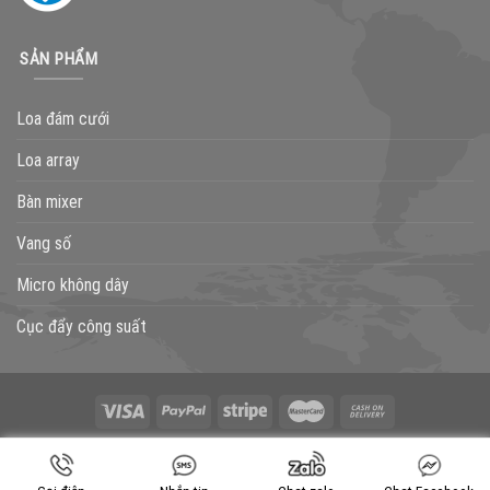
SẢN PHẨM
Loa đám cưới
Loa array
Bàn mixer
Vang số
Micro không dây
Cục đẩy công suất
GIỚI THIỆU
LIÊN HỆ
BLOG
TƯ VẤN
THÔNG BÁO
Copyright 2026 ©
Flatsome Theme