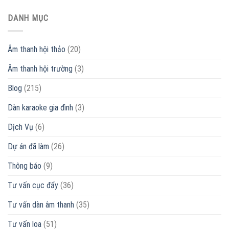
giá
SOUND
Đán
rẻ
là
DANH MỤC
2022
]
thương
|
ƯU
hiệu
Khang
ĐÃI
của
Phú
–
Âm thanh hội thảo
(20)
nước
Đạt
MUA
nào?
Audio
NGAY
Âm thanh hội trường
(3)
Có
tốt
không?
Blog
(215)
Dàn karaoke gia đình
(3)
Dịch Vụ
(6)
Dự án đã làm
(26)
Thông báo
(9)
Tư vấn cục đẩy
(36)
Tư vấn dàn âm thanh
(35)
Tư vấn loa
(51)