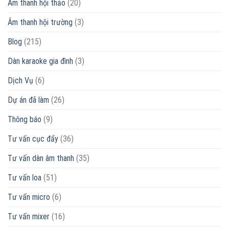
Âm thanh hội thảo
(20)
nước
Đạt
MUA
nào?
Audio
NGAY
Âm thanh hội trường
(3)
Có
tốt
không?
Blog
(215)
Dàn karaoke gia đình
(3)
Dịch Vụ
(6)
Dự án đã làm
(26)
Thông báo
(9)
Tư vấn cục đẩy
(36)
Tư vấn dàn âm thanh
(35)
Tư vấn loa
(51)
Tư vấn micro
(6)
Tư vấn mixer
(16)