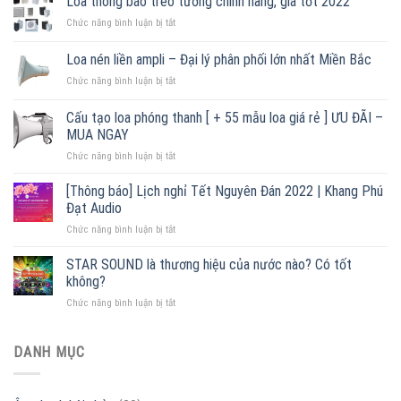
Loa thông báo treo tường chính hãng, giá tốt 2022
ở
Chức năng bình luận bị tắt
Loa
thông
Loa nén liền ampli – Đại lý phân phối lớn nhất Miền Bắc
báo
ở
Chức năng bình luận bị tắt
treo
Loa
tường
nén
chính
Cấu tạo loa phóng thanh [ + 55 mẫu loa giá rẻ ] ƯU ĐÃI –
liền
hãng,
MUA NGAY
ampli
giá
ở
Chức năng bình luận bị tắt
–
tốt
Cấu
Đại
2022
tạo
lý
[Thông báo] Lịch nghỉ Tết Nguyên Đán 2022 | Khang Phú
loa
phân
Đạt Audio
phóng
phối
ở
Chức năng bình luận bị tắt
thanh
lớn
[Thông
[
nhất
báo]
STAR SOUND là thương hiệu của nước nào? Có tốt
+
Miền
Lịch
55
Bắc
không?
nghỉ
mẫu
ở
Chức năng bình luận bị tắt
Tết
loa
STAR
Nguyên
giá
SOUND
Đán
rẻ
là
DANH MỤC
2022
]
thương
|
ƯU
hiệu
Khang
ĐÃI
của
Phú
–