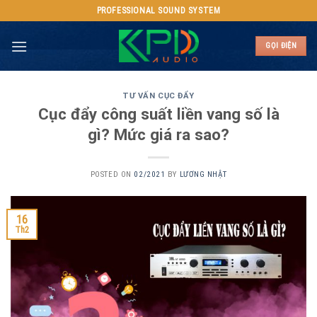
Skip
PROFESSIONAL SOUND SYSTEM
to
content
GỌI ĐIỆN
TƯ VẤN CỤC ĐẨY
Cục đẩy công suất liền vang số là
gì? Mức giá ra sao?
POSTED ON
02/2021
BY
LƯƠNG NHẬT
16
Th2