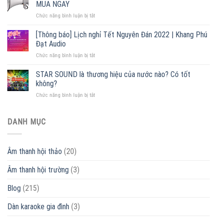
hãng,
MUA NGAY
ampli
giá
ở
Chức năng bình luận bị tắt
–
tốt
Cấu
Đại
2022
tạo
lý
[Thông báo] Lịch nghỉ Tết Nguyên Đán 2022 | Khang Phú
loa
phân
Đạt Audio
phóng
phối
ở
Chức năng bình luận bị tắt
thanh
lớn
[Thông
[
nhất
báo]
STAR SOUND là thương hiệu của nước nào? Có tốt
+
Miền
Lịch
55
Bắc
không?
nghỉ
mẫu
ở
Chức năng bình luận bị tắt
Tết
loa
STAR
Nguyên
giá
SOUND
Đán
rẻ
là
DANH MỤC
2022
]
thương
|
ƯU
hiệu
Khang
ĐÃI
của
Phú
–
Âm thanh hội thảo
(20)
nước
Đạt
MUA
nào?
Audio
NGAY
Âm thanh hội trường
(3)
Có
tốt
không?
Blog
(215)
Dàn karaoke gia đình
(3)