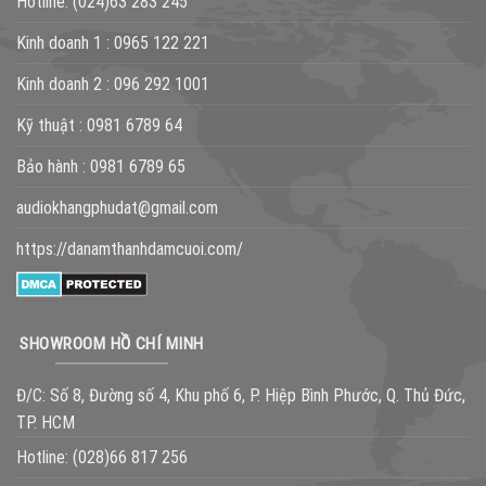
Hotline:
(024)63 283 245
Kinh doanh 1 :
0965 122 221
Kinh doanh 2 :
096 292 1001
Kỹ thuật :
0981 6789 64
Bảo hành :
0981 6789 65
audiokhangphudat@gmail.com
https://danamthanhdamcuoi.com/
SHOWROOM HỒ CHÍ MINH
Đ/C: Số 8, Đường số 4, Khu phố 6, P. Hiệp Bình Phước, Q. Thủ Đức,
TP. HCM
Hotline:
(028)66 817 256