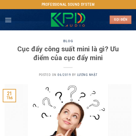
Skip
PROFESSIONAL SOUND SYSTEM
to
content
GỌI ĐIỆN
BLOG
Cục đẩy công suất mini là gì? Ưu
điểm của cục đẩy mini
POSTED ON
06/2019
BY
LƯƠNG NHẬT
21
Th6