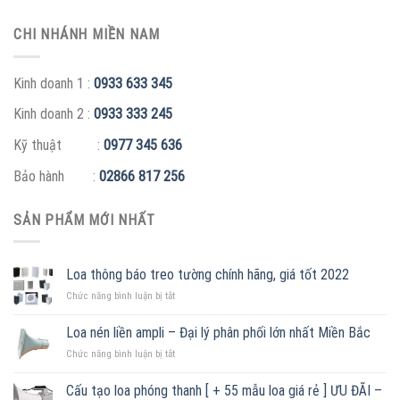
CHI NHÁNH MIỀN NAM
Kinh doanh 1 :
0933 633 345
Kinh doanh 2 :
0933 333 245
Kỹ thuật :
0977 345 636
Bảo hành :
02866 817 256
SẢN PHẨM MỚI NHẤT
Loa thông báo treo tường chính hãng, giá tốt 2022
ở
Chức năng bình luận bị tắt
Loa
thông
Loa nén liền ampli – Đại lý phân phối lớn nhất Miền Bắc
báo
ở
Chức năng bình luận bị tắt
treo
Loa
tường
nén
chính
Cấu tạo loa phóng thanh [ + 55 mẫu loa giá rẻ ] ƯU ĐÃI –
liền