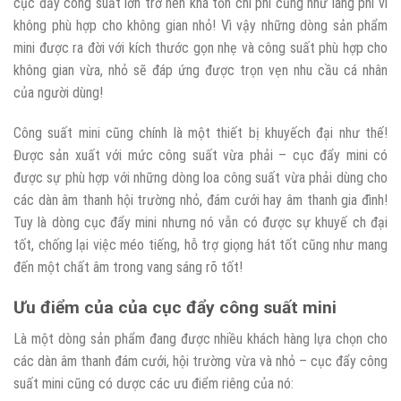
cục đẩy công suất lớn trở nên khá tốn chi phí cũng như lãng phí vì
không phù hợp cho không gian nhỏ! Vì vậy những dòng sản phẩm
mini được ra đời với kích thước gọn nhẹ và công suất phù hợp cho
không gian vừa, nhỏ sẽ đáp ứng được trọn vẹn nhu cầu cá nhân
của người dùng!
Công suất mini cũng chính là một thiết bị khuyếch đại như thế!
Được sản xuất với mức công suất vừa phải – cục đẩy mini có
được sự phù hợp với những dòng loa công suất vừa phải dùng cho
các dàn âm thanh hội trường nhỏ, đám cưới hay âm thanh gia đình!
Tuy là dòng cục đẩy mini nhưng nó vẫn có được sự khuyế ch đại
tốt, chống lại việc méo tiếng, hỗ trợ giọng hát tốt cũng như mang
đến một chất âm trong vang sáng rõ tốt!
Ưu điểm của của cục đẩy công suất mini
Là một dòng sản phẩm đang được nhiều khách hàng lựa chọn cho
các dàn âm thanh đám cưới, hội trường vừa và nhỏ – cục đẩy công
suất mini cũng có dược các ưu điểm riêng của nó: