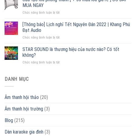
liền
hãng,
MUA NGAY
ampli
giá
ở
Chức năng bình luận bị tắt
–
tốt
Cấu
Đại
2022
tạo
lý
[Thông báo] Lịch nghỉ Tết Nguyên Đán 2022 | Khang Phú
loa
phân
Đạt Audio
phóng
phối
ở
Chức năng bình luận bị tắt
thanh
lớn
[Thông
[
nhất
báo]
STAR SOUND là thương hiệu của nước nào? Có tốt
+
Miền
Lịch
55
Bắc
không?
nghỉ
mẫu
ở
Chức năng bình luận bị tắt
Tết
loa
STAR
Nguyên
giá
SOUND
Đán
rẻ
là
DANH MỤC
2022
]
thương
|
ƯU
hiệu
Khang
ĐÃI
của
Phú
–
Âm thanh hội thảo
(20)
nước
Đạt
MUA
nào?
Audio
NGAY
Âm thanh hội trường
(3)
Có
tốt
không?
Blog
(215)
Dàn karaoke gia đình
(3)