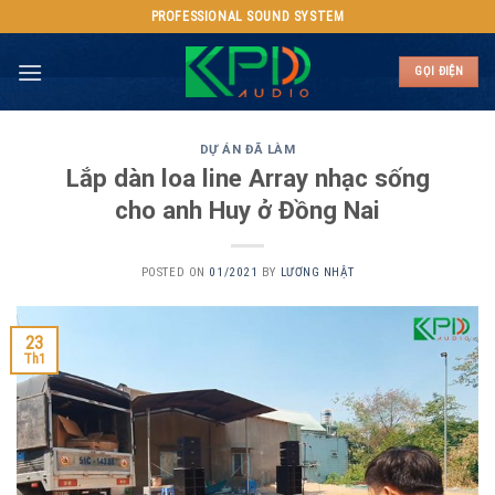
Skip
PROFESSIONAL SOUND SYSTEM
to
content
GỌI ĐIỆN
DỰ ÁN ĐÃ LÀM
Lắp dàn loa line Array nhạc sống
cho anh Huy ở Đồng Nai
POSTED ON
01/2021
BY
LƯƠNG NHẬT
23
Th1