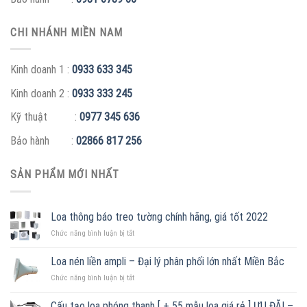
CHI NHÁNH MIỀN NAM
Kinh doanh 1 :
0933 633 345
Kinh doanh 2 :
0933 333 245
Kỹ thuật :
0977 345 636
Bảo hành :
02866 817 256
SẢN PHẨM MỚI NHẤT
Loa thông báo treo tường chính hãng, giá tốt 2022
ở
Chức năng bình luận bị tắt
Loa
thông
Loa nén liền ampli – Đại lý phân phối lớn nhất Miền Bắc
báo
ở
Chức năng bình luận bị tắt
treo
Loa
tường
nén
chính
Cấu tạo loa phóng thanh [ + 55 mẫu loa giá rẻ ] ƯU ĐÃI –