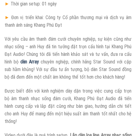
►
Thời gian setup: 01 ngày
►
Đơn vị triển khai: Công ty Cổ phần thương mại và dịch vụ âm
thanh ánh sáng Khang Phú Đạt
Với yêu cầu âm thanh đám cưới chuyên nghiệp, sự kiện cũng như
nhạc sống – anh Huy đã tin tưởng đặt trọn cấu hình tại Khang Phú
Đạt Audio! Chúng tôi đã tiến hành khảo sát và tư vấn, đưa ra cấu
hình bộ
dàn Array
chuyên nghiệp, chính hãng Star Sound với cặp
sub hầm khủng! Với sự đầu tư ấn tượng, bộ dàn Star Sound đồng
bộ đã đem đến một chất âm không thể tốt hơn cho khách hàng!
Được biết đến với kinh nghiệm dày dặn trong việc cung cấp trọn
bộ âm thanh nhạc sống đám cưới, Khang Phú Đạt Audio đã tiến
hành cung cấp và lắp đặt cũng như bàn giao, hướng dẫn chi tiết
cho anh Huy để mang đến một hiệu suất âm thanh tốt nhất cho hệ
thống!
Video dưới đây là quá trình setup,
Lắp dàn loa line Array nhạc sống