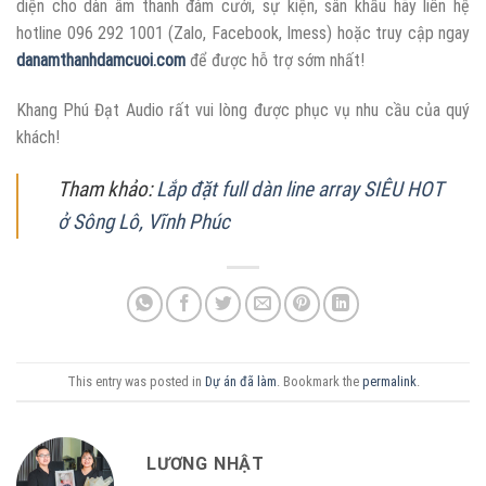
diện cho dàn âm thanh đám cưới, sự kiện, sân khấu hãy liên hệ
hotline 096 292 1001 (Zalo, Facebook, Imess) hoặc truy cập ngay
danamthanhdamcuoi.com
để được hỗ trợ sớm nhất!
Khang Phú Đạt Audio rất vui lòng được phục vụ nhu cầu của quý
khách!
Tham khảo:
Lắp đặt full dàn line array SIÊU HOT
ở Sông Lô, Vĩnh Phúc
This entry was posted in
Dự án đã làm
. Bookmark the
permalink
.
LƯƠNG NHẬT