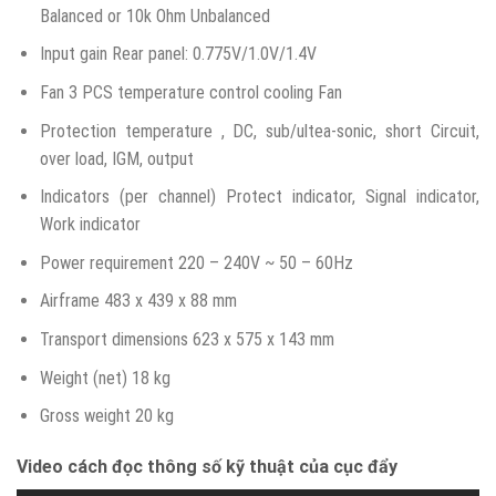
Balanced or 10k Ohm Unbalanced
Input gain Rear panel: 0.775V/1.0V/1.4V
Fan 3 PCS temperature control cooling Fan
Protection temperature , DC, sub/ultea-sonic, short Circuit,
over load, IGM, output
Indicators (per channel) Protect indicator, Signal indicator,
Work indicator
Power requirement 220 – 240V ~ 50 – 60Hz
Airframe 483 x 439 x 88 mm
Transport dimensions 623 x 575 x 143 mm
Weight (net) 18 kg
Gross weight 20 kg
Video cách đọc thông số kỹ thuật của cục đẩy