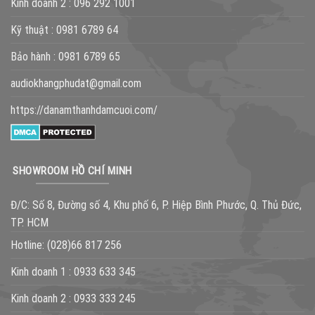
Kinh doanh 2 :
096 292 1001
Kỹ thuật :
0981 6789 64
Bảo hành :
0981 6789 65
audiokhangphudat@gmail.com
https://danamthanhdamcuoi.com/
SHOWROOM HỒ CHÍ MINH
Đ/C: Số 8, Đường số 4, Khu phố 6, P. Hiệp Bình Phước, Q. Thủ Đức,
TP. HCM
Hotline:
(028)66 817 256
Kinh doanh 1 :
0933 633 345
Kinh doanh 2 :
0933 333 245