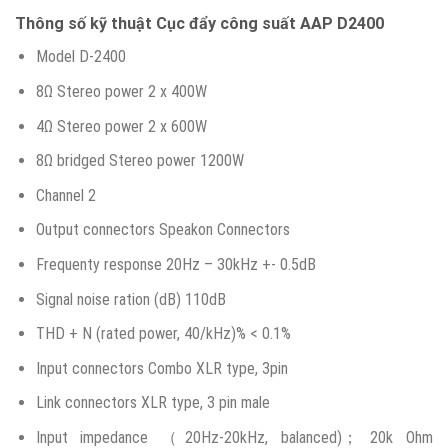
Thông số kỹ thuật Cục đẩy công suất AAP D2400
Model D-2400
8Ω Stereo power 2 x 400W
4Ω Stereo power 2 x 600W
8Ω bridged Stereo power 1200W
Channel 2
Output connectors Speakon Connectors
Frequenty response 20Hz – 30kHz +- 0.5dB
Signal noise ration (dB) 110dB
THD + N (rated power, 40/kHz)% < 0.1%
Input connectors Combo XLR type, 3pin
Link connectors XLR type, 3 pin male
Input impedance （20Hz-20kHz, balanced)； 20k Ohm