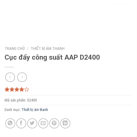
TRANG CHỦ
/
THIẾT BỊ ÂM THANH
Cục đẩy công suất AAP D2400
4.00
1
trên
Mã sản phẩm:
D2400
5 dựa
trên
đánh
Danh mục:
Thiết bị âm thanh
giá