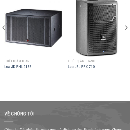
THIẾT BỊ ÂM THANH
THIẾT BỊ ÂM THANH
Loa JD PHL 218B
Loa JBL PRX 710
VỀ CHÚNG TÔI
Công ty Cổ phần thương mại và dịch vụ âm thanh ánh sáng Khang