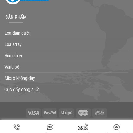
SẢN PHẨM
Loa đám cưới
Loa array
Bàn mixer
Vang số
Micro không dây
Cục đẩy công suất
GIỚI THIỆU
LIÊN HỆ
BLOG
TƯ VẤN
THÔNG BÁO
Copyright 2026 ©
Flatsome Theme