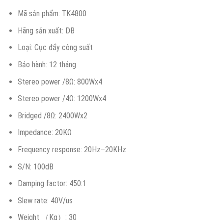
Mã sản phẩm: TK4800
Hãng sản xuất: DB
Loại: Cục đẩy công suất
Bảo hành: 12 tháng
Stereo power /8Ω: 800Wx4
Stereo power /4Ω: 1200Wx4
Bridged /8Ω: 2400Wx2
Impedance: 20KΩ
Frequency response: 20Hz–20KHz
S/N: 100dB
Damping factor: 450:1
Slew rate: 40V/us
Weight （Kg）: 30