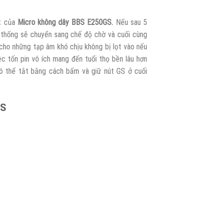
ạt của
Micro không dây BBS E250GS.
Nếu sau 5
ệ thống sẽ chuyển sang chế độ chờ và cuối cùng
p cho những tạp âm khó chịu không bị lọt vào nếu
 tốn pin vô ích mang đến tuổi thọ bền lâu hơn
ó thể tắt bằng cách bấm và giữ nút GS ở cuối
GS