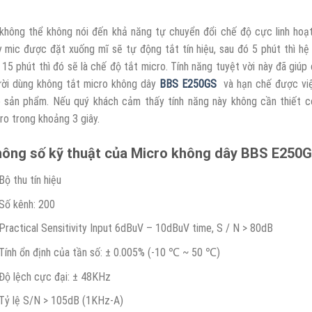
không thể không nói đến khả năng tự chuyển đổi chế độ cực linh ho
y mic được đặt xuống mĩ sẽ tự động tắt tín hiệu, sau đó 5 phút thì h
 15 phút thì đó sẽ là chế độ tắt micro. Tính năng tuyệt vời này đã giú
ời dùng không tắt micro không dây
BBS E250GS
và hạn chế được việc
 sản phẩm. Nếu quý khách cảm thấy tính năng này không cần thiết c
ro trong khoảng 3 giây.
ông số kỹ thuật của Micro không dây BBS E250
Bộ thu tín hiệu
Số kênh: 200
Practical Sensitivity Input 6dBuV – 10dBuV time, S / N > 80dB
Tính ổn định của tần số: ± 0.005% (-10 ℃ ~ 50 ℃)
Độ lệch cực đại: ± 48KHz
Tỷ lệ S/N > 105dB (1KHz-A)