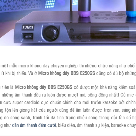
 một mẫu micro không dây chuyên nghiệp thì những chức năng như chống
 ít khi bị thiếu. Và ở
Micro không dây
BBS E250GS
cũng có đủ bộ những
 tiên là
Micro không dây BBS E250GS
có được một khả năng kiểm soát 
 những âm thanh đầu ra luôn được mượt mà, sống động nhất! Củ mic
n cực super cardioid cực chuẩn chỉnh cho môi trườn karaoke bởi chín
ng tộn lên giọng hát của người dùng để âm luôn được trọn vẹn, sáng n
g dò sóng sạch, tránh tối đa tình trạng nhiễu sóng trong dải tần số
ng như
dàn âm thanh đám cưới
, biểu diễn, âm thanh sự kiện, karaoke chu