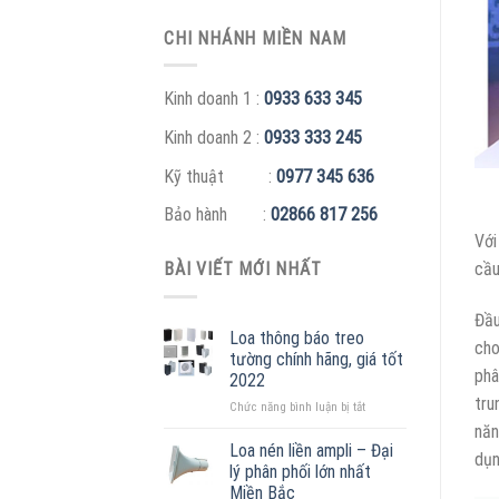
CHI NHÁNH MIỀN NAM
Kinh doanh 1 :
0933 633 345
Kinh doanh 2 :
0933 333 245
Kỹ thuật :
0977 345 636
Bảo hành :
02866 817 256
Với
cầu
BÀI VIẾT MỚI NHẤT
Đầu
Loa thông báo treo
cho
tường chính hãng, giá tốt
phâ
2022
tru
ở
Chức năng bình luận bị tắt
Loa
năn
thông
Loa nén liền ampli – Đại
dụ
báo
lý phân phối lớn nhất
treo
Miền Bắc