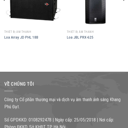
THIẾT BỊ ÂM THANH
THIẾT BỊ ÂM THANH
Loa Array JD PHL 18B
Loa JBL PRX-625
VỀ CHÚNG TÔI
Công ty Cổ phần thương mại và dịch vụ âm thanh ánh sáng Khang
Phú Đạt.
Số GPDKKD: 0108292478 | Ngày cấp: 25/05/2018 | Nơi cấp:
Phòng ĐKKD, Sở KHĐT TP. Hà Nội