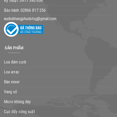
Kỹ thuật:
0977 345 636
Bảo hành:
02866 817 256
audiokhangphudatsg@gmail.com
SẢN PHẨM
Loa đám cưới
Loa array
Bàn mixer
Vang số
Micro không dây
Cục đẩy công suất