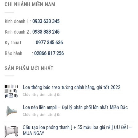
CHI NHÁNH MIỀN NAM
Kinh doanh 1 :
0933 633 345
Kinh doanh 2 :
0933 333 245
Kỹ thuật :
0977 345 636
Bảo hành :
02866 817 256
SẢN PHẨM MỚI NHẤT
Loa thông báo treo tường chính hãng, giá tốt 2022
ở
Chức năng bình luận bị tắt
Loa
thông
Loa nén liền ampli – Đại lý phân phối lớn nhất Miền Bắc
báo
ở
Chức năng bình luận bị tắt
treo
Loa
tường
nén
chính
Cấu tạo loa phóng thanh [ + 55 mẫu loa giá rẻ ] ƯU ĐÃI –
liền
hãng,
MUA NGAY
ampli
giá