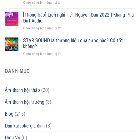
ở
Chức năng bình luận bị tắt
–
tốt
Cấu
Đại
2022
tạo
lý
[Thông báo] Lịch nghỉ Tết Nguyên Đán 2022 | Khang Phú
loa
phân
Đạt Audio
phóng
phối
ở
Chức năng bình luận bị tắt
thanh
lớn
[Thông
[
nhất
báo]
STAR SOUND là thương hiệu của nước nào? Có tốt
+
Miền
Lịch
55
Bắc
không?
nghỉ
mẫu
ở
Chức năng bình luận bị tắt
Tết
loa
STAR
Nguyên
giá
SOUND
Đán
rẻ
là
DANH MỤC
2022
]
thương
|
ƯU
hiệu
Khang
ĐÃI
của
Phú
–
Âm thanh hội thảo
(20)
nước
Đạt
MUA
nào?
Audio
NGAY
Âm thanh hội trường
(3)
Có
tốt
không?
Blog
(215)
Dàn karaoke gia đình
(3)
Dịch Vụ
(6)