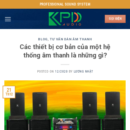
Skip
PROFESSIONAL SOUND SYSTEM
to
content
GỌI ĐIỆN
BLOG
,
TƯ VẤN DÀN ÂM THANH
Các thiết bị cơ bản của một hệ
thống âm thanh là những gì?
POSTED ON
12/2020
BY
LƯƠNG NHẬT
21
Th12