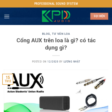
Skip
PROFESSIONAL SOUND SYSTEM
to
content
GỌI ĐIỆN
BLOG
,
TƯ VẤN LOA
Cổng AUX trên loa là gì? có tác
dụng gì?
POSTED ON
12/2020
BY
LƯƠNG NHẬT
15
Th12