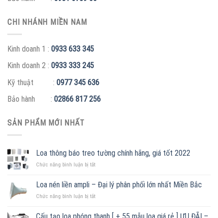
CHI NHÁNH MIỀN NAM
Kinh doanh 1 :
0933 633 345
Kinh doanh 2 :
0933 333 245
Kỹ thuật :
0977 345 636
Bảo hành :
02866 817 256
SẢN PHẨM MỚI NHẤT
Loa thông báo treo tường chính hãng, giá tốt 2022
ở
Chức năng bình luận bị tắt
Loa
thông
Loa nén liền ampli – Đại lý phân phối lớn nhất Miền Bắc
báo
ở
Chức năng bình luận bị tắt
treo
Loa
tường
nén
chính
Cấu tạo loa phóng thanh [ + 55 mẫu loa giá rẻ ] ƯU ĐÃI –