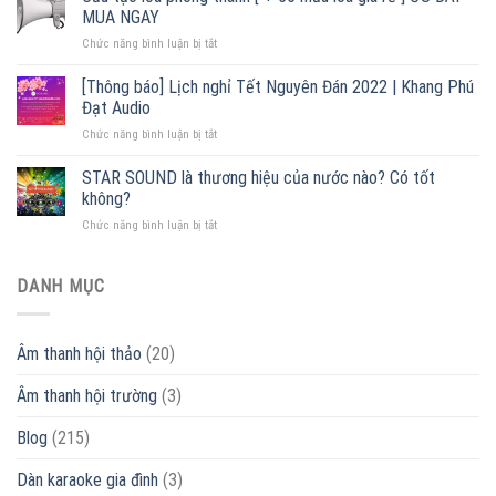
liền
hãng,
MUA NGAY
ampli
giá
ở
Chức năng bình luận bị tắt
–
tốt
Cấu
Đại
2022
tạo
lý
[Thông báo] Lịch nghỉ Tết Nguyên Đán 2022 | Khang Phú
loa
phân
Đạt Audio
phóng
phối
ở
Chức năng bình luận bị tắt
thanh
lớn
[Thông
[
nhất
báo]
STAR SOUND là thương hiệu của nước nào? Có tốt
+
Miền
Lịch
55
Bắc
không?
nghỉ
mẫu
ở
Chức năng bình luận bị tắt
Tết
loa
STAR
Nguyên
giá
SOUND
Đán
rẻ
là
DANH MỤC
2022
]
thương
|
ƯU
hiệu
Khang
ĐÃI
của
Phú
–
Âm thanh hội thảo
(20)
nước
Đạt
MUA
nào?
Audio
NGAY
Âm thanh hội trường
(3)
Có
tốt
không?
Blog
(215)
Dàn karaoke gia đình
(3)