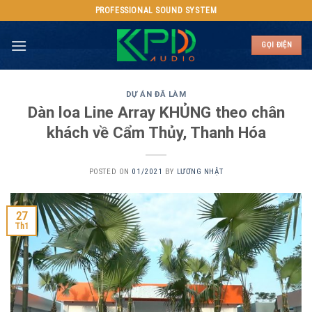
Skip
PROFESSIONAL SOUND SYSTEM
to
content
GỌI ĐIỆN
DỰ ÁN ĐÃ LÀM
Dàn loa Line Array KHỦNG theo chân
khách về Cẩm Thủy, Thanh Hóa
POSTED ON
01/2021
BY
LƯƠNG NHẬT
27
Th1