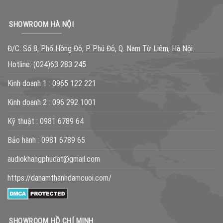
SHOWROOM HÀ NỘI
Đ/C: Số 8, Phố Hồng Đô, P. Phú Đô, Q. Nam Từ Liêm, Hà Nội.
Hotline:
(024)63 283 245
Kinh doanh 1 :
0965 122 221
Kinh doanh 2 :
096 292 1001
Kỹ thuật :
0981 6789 64
Bảo hành :
0981 6789 65
audiokhangphudat@gmail.com
https://danamthanhdamcuoi.com/
SHOWROOM HỒ CHÍ MINH