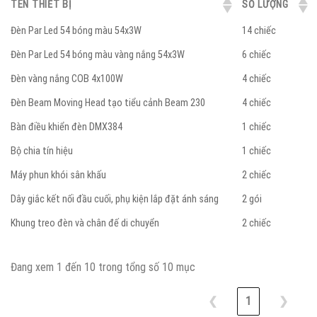
TÊN THIẾT BỊ
SỐ LƯỢNG
Đèn Par Led 54 bóng màu 54x3W
14 chiếc
Đèn Par Led 54 bóng màu vàng nắng 54x3W
6 chiếc
Đèn vàng nắng COB 4x100W
4 chiếc
Đèn Beam Moving Head tạo tiểu cảnh Beam 230
4 chiếc
Bàn điều khiển đèn DMX384
1 chiếc
Bộ chia tín hiệu
1 chiếc
Máy phun khói sân khấu
2 chiếc
Dây giắc kết nối đầu cuối, phụ kiện lắp đặt ánh sáng
2 gói
Khung treo đèn và chân đế di chuyển
2 chiếc
Đang xem 1 đến 10 trong tổng số 10 mục
❮
1
❯