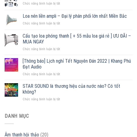
ở
Chức năng bình luận bị tắt
Loa
thông
Loa nén liền ampli – Đại lý phân phối lớn nhất Miền Bắc
báo
ở
Chức năng bình luận bị tắt
treo
Loa
tường
nén
chính
Cấu tạo loa phóng thanh [ + 55 mẫu loa giá rẻ ] ƯU ĐÃI –
liền
hãng,
MUA NGAY
ampli
giá
ở
Chức năng bình luận bị tắt
–
tốt
Cấu
Đại
2022
tạo
lý
[Thông báo] Lịch nghỉ Tết Nguyên Đán 2022 | Khang Phú
loa
phân
Đạt Audio
phóng
phối
ở
Chức năng bình luận bị tắt
thanh
lớn
[Thông
[
nhất
báo]
STAR SOUND là thương hiệu của nước nào? Có tốt
+
Miền
Lịch
55
Bắc
không?
nghỉ
mẫu
ở
Chức năng bình luận bị tắt
Tết
loa
STAR
Nguyên
giá
SOUND
Đán
rẻ
là
DANH MỤC
2022
]
thương
|
ƯU
hiệu
Khang
ĐÃI
của
Phú
–
Âm thanh hội thảo
(20)
nước
Đạt