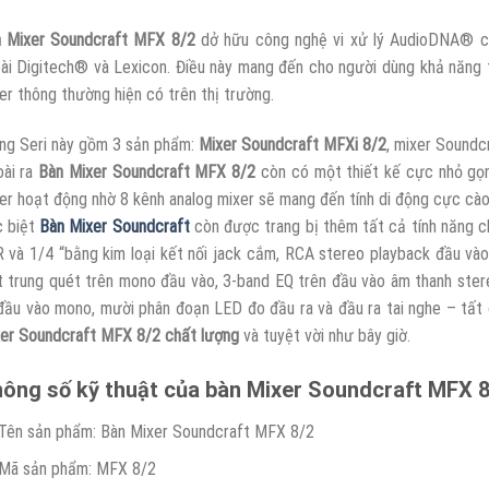
 Mixer Soundcraft MFX 8/2
dở hữu công nghệ vi xử lý AudioDNA® cùn
ài Digitech® và Lexicon. Điều này mang đến cho người dùng khả năng 
er thông thường hiện có trên thị trường.
ng Seri này gồm 3 sản phẩm:
Mixer Soundcraft MFXi 8/2
, mixer Soundc
ài ra
Bàn Mixer Soundcraft MFX 8/2
còn có một thiết kế cực nhỏ gọn
er hoạt động nhờ 8 kênh analog mixer sẽ mang đến tính di động cực c
 biệt
Bàn Mixer Soundcraft
còn được trang bị thêm tất cả tính năng 
 và 1/4 “bằng kim loại kết nối jack cắm, RCA stereo playback đầu vào
 trung quét trên mono đầu vào, 3-band EQ trên đầu vào âm thanh ster
đầu vào mono, mười phân đoạn LED đo đầu ra và đầu ra tai nghe – tấ
er Soundcraft MFX 8/2 chất lượng
và tuyệt vời như bây giờ.
ông số kỹ thuật của bàn Mixer Soundcraft MFX 8
Tên sản phẩm: Bàn Mixer Soundcraft MFX 8/2
Mã sản phẩm: MFX 8/2