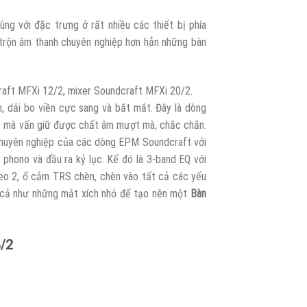
g với đặc trưng ở rất nhiều các thiết bị phía
trộn âm thanh chuyên nghiệp hơn hẳn những bàn
raft MFXi 12/2, mixer Soundcraft MFXi 20/2.
, dải bo viền cực sang và bắt mắt. Đây là dòng
ào mà vấn giữ được chất âm mượt mà, chắc chắn.
chuyên nghiệp của các dòng EPM Soundcraft với
 phono và đầu ra kỷ lục. Kế đó là 3-band EQ với
eo 2, ổ cắm TRS chèn, chèn vào tất cả các yếu
t cả như những mắt xích nhỏ để tạo nên một
Bàn
/2