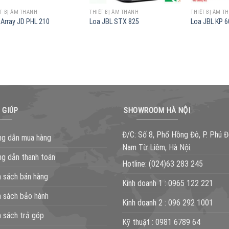
T BỊ ÂM THANH
THIẾT BỊ ÂM THANH
THIẾT BỊ ÂM T
 Array JD PHL 210
Loa JBL STX 825
Loa JBL KP 
 GIÚP
SHOWROOM HÀ NỘI
Đ/C: Số 8, Phố Hồng Đô, P. Phú Đ
g dẫn mua hàng
Nam Từ Liêm, Hà Nội.
g dẫn thanh toán
Hotline:
(024)63 283 245
h sách bán hàng
Kinh doanh 1 :
0965 122 221
h sách bảo hành
Kinh doanh 2 :
096 292 1001
h sách trả góp
Kỹ thuật :
0981 6789 64