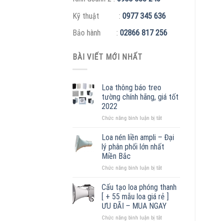
Kỹ thuật :
0977 345 636
Bảo hành :
02866 817 256
BÀI VIẾT MỚI NHẤT
Loa thông báo treo
tường chính hãng, giá tốt
2022
ở
Chức năng bình luận bị tắt
Loa
thông
Loa nén liền ampli – Đại
báo
lý phân phối lớn nhất
treo
Miền Bắc
tường
ở
Chức năng bình luận bị tắt
chính
Loa
hãng,
nén
giá
Cấu tạo loa phóng thanh
liền
tốt
[ + 55 mẫu loa giá rẻ ]
ampli
2022
ƯU ĐÃI – MUA NGAY
–
ở
Chức năng bình luận bị tắt
Đại