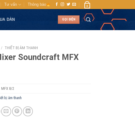
Tư vấn
Thông báo
0
MUA DÀN
GỌI ĐIỆN
/
THIẾT BỊ ÂM THANH
ixer Soundcraft MFX
:
MFX 8/2
iết bị âm thanh