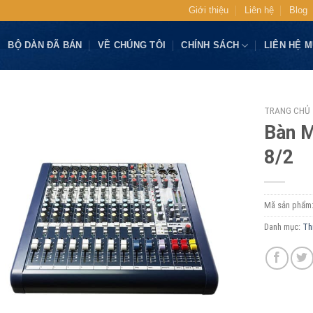
Giới thiệu
Liên hệ
Blog
BỘ DÀN ĐÃ BÁN
VỀ CHÚNG TÔI
CHÍNH SÁCH
LIÊN HỆ 
TRANG CHỦ
Bàn M
8/2
Mã sản phẩm
Danh mục:
Th