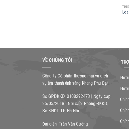
THIẾT BỊ ÂM THANH
THIẾT BỊ ÂM THANH
THIẾ
Loa JBL PRX 412M
Loa JBL PRX 815 XLFW
Loa
VỀ CHÚNG TÔI
TRỢ
Công ty Cổ phần thương mại và dịch
Hướn
vụ âm thanh ánh sáng Khang Phú Đạt.
Hướn
Số GPDKKD: 0108292478 | Ngày cấp:
Chín
25/05/2018 | Nơi cấp: Phòng ĐKKD,
Chín
Sở KHĐT TP. Hà Nội
Chín
Đại diện: Trần Văn Cường