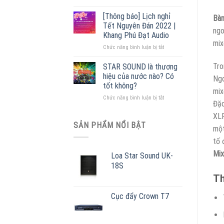
Cấu
lý
tạo
phân
[Thông báo] Lịch nghỉ
Bàn
loa
phối
Tết Nguyên Đán 2022 |
ngo
phóng
lớn
Khang Phú Đạt Audio
thanh
nhất
mix
ở
Chức năng bình luận bị tắt
[
Miền
[Thông
+
Bắc
báo]
55
Tro
STAR SOUND là thương
Lịch
mẫu
hiệu của nước nào? Có
Ngo
nghỉ
loa
tốt không?
Tết
mix
giá
ở
Chức năng bình luận bị tắt
Nguyên
rẻ
Đặc
STAR
Đán
]
SOUND
XLR
2022
ƯU
là
|
SẢN PHẨM NỔI BẬT
ĐÃI
một
thương
Khang
–
tố 
hiệu
Phú
MUA
của
Đạt
NGAY
Mix
Loa Star Sound UK-
nước
Audio
18S
nào?
Có
Th
tốt
không?
Cục đẩy Crown T7