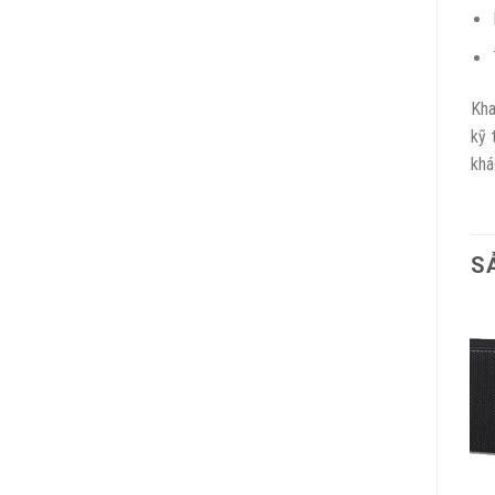
Kha
kỹ 
khá
S