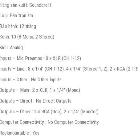
Hãng sản xuất: Soundcraft
Loại: Bàn trộn âm
Bảo hành: 12 tháng
Kênh: 10 (8 Mono, 2 Stereo)
Kiểu: Analog
Inputs – Mic Preamps : 8 x XLR (CH 1-12)
Inputs – Line : 8 x 1/4″ (CH 1-12), 4 x 1/4″ (Stereo 1, 2), 2 x RCA (2 TR
Inputs – Other : No Other Inputs
Outputs – Main : 2 x XLR, 1 x 1/4″ (Mono)
Outputs – Direct : No Direct Outputs
Outputs – Other : 2 x RCA (Rec), 2 x 1/4″ (Monitor)
Computer Connectivity : No Computer Connectivity
Rackmountable : Yes