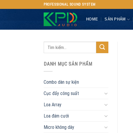
Skip
PROFESSIONAL SOUND SYSTEM
to
content
HOME
SẢN PHẨM
DANH MỤC SẢN PHẨM
Combo dàn sự kiện
Cục đẩy công suất
Loa Array
Loa đám cưới
Micro không dây