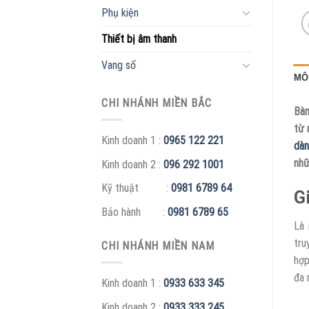
Phụ kiện
Thiết bị âm thanh
Vang số
MÔ
CHI NHÁNH MIỀN BẮC
Bàn
từ 
Kinh doanh 1 :
0965 122 221
dàn
nhữ
Kinh doanh 2 :
096 292 1001
Kỹ thuật :
0981 6789 64
G
Bảo hành :
0981 6789 65
Là
tru
CHI NHÁNH MIỀN NAM
hợp
đa 
Kinh doanh 1 :
0933 633 345
Kinh doanh 2 :
0933 333 245