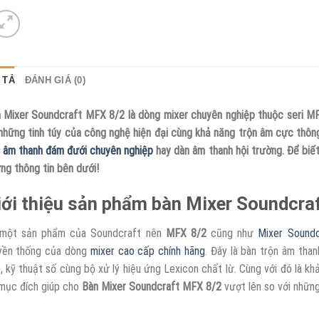
 TẢ
ĐÁNH GIÁ (0)
 Mixer Soundcraft MFX 8/2 là dòng mixer chuyên nghiệp thuộc seri 
những tinh túy của công nghệ hiện đại cùng khả năng trộn âm cực thô
 âm thanh đám đưới chuyên nghiệp
hay dàn âm thanh hội trường. Để biế
ng thông tin bên dưới!
iới thiệu sản phẩm bàn Mixer Soundcra
 một sản phẩm của Soundcraft nên
MFX 8/2
cũng như
Mixer Sound
yền thống của dòng
mixer cao cấp chính hãng
. Đây là bàn trộn âm than
, kỹ thuật số cùng bộ xử lý hiệu ứng Lexicon chất lừ. Cùng với đó là kh
mục đích giúp cho
Bàn Mixer Soundcraft MFX 8/2
vượt lên so với những